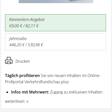
Kennenlern-Angebot
69,00 € / 82,11 €
Jahresabo
446,20 € / 530,98 €
Drucken
Täglich profitieren
Sie von neuen Inhalten im Online-
Profiportal VerkehrsRundschau plus:
Infos mit Mehrwert:
Zugang zu exklusiven Inhalten
und Hintergrundwissen – von aktuellen Regelungen
weiterlesen
wie z. B. bei den Lenk- und Ruhezeiten,
über vertiefende Premiumnews bis hin zu praktischen