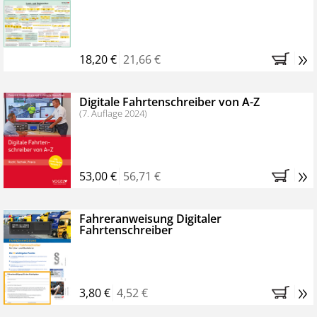
Kostenfreie Online-Seminare
Bestellen Sie jetzt das VerkehrsRundschau Profipaket im
»
Kennenlern-Abo für zwei Monate (inkl. der derzeitig
18,20 €
21,66 €
gesetzlichen MwSt. und Versandkosten).
Nach 2
Monaten brauchen Sie nichts weiter tun, das
Digitale Fahrtenschreiber von A-Z
Abonnement endet automatisch, es entstehen keine
(7. Auflage 2024)
weiteren Verpflichtungen.
»
53,00 €
56,71 €
Fahreranweisung Digitaler
Fahrtenschreiber
»
3,80 €
4,52 €