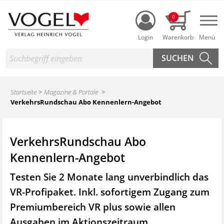
Login
0
Nav
Suche
Startseite
Magazine & Portale
VerkehrsRundschau Abo Kennenlern-Angebot
VerkehrsRundschau Abo
Kennenlern-Angebot
Testen Sie 2 Monate lang unverbindlich das
VR-Profipaket. Inkl. sofortigem Zugang zum
Premiumbereich VR plus sowie
allen
Ausgaben im Aktionszeitraum.