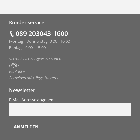
Fußzeile
Kundenservice
089 203043-1600
Montag - Donnerstag: 9:00 - 16:00
Freitags: 9:00 - 15:00
Vertriebsservice@tecvia.com
Hilfe
Kontakt
Anmelden oder Registrieren
Newsletter
E-Mail-Adresse angeben: