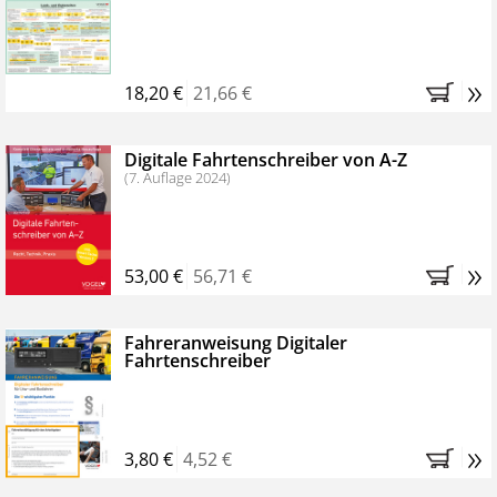
Kostenfreie Online-Seminare
Bestellen Sie jetzt das VerkehrsRundschau Profipaket im
»
Kennenlern-Abo für zwei Monate (inkl. der derzeitig
18,20 €
21,66 €
gesetzlichen MwSt. und Versandkosten).
Nach 2
Monaten brauchen Sie nichts weiter tun, das
Digitale Fahrtenschreiber von A-Z
Abonnement endet automatisch, es entstehen keine
(7. Auflage 2024)
weiteren Verpflichtungen.
»
53,00 €
56,71 €
Fahreranweisung Digitaler
Fahrtenschreiber
»
3,80 €
4,52 €