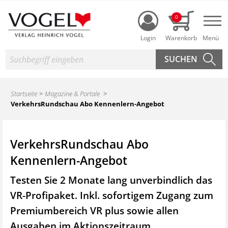
Login
0
Nav
Suche
Startseite
Magazine & Portale
VerkehrsRundschau Abo Kennenlern-Angebot
VerkehrsRundschau Abo
Kennenlern-Angebot
Testen Sie 2 Monate lang unverbindlich das
VR-Profipaket. Inkl. sofortigem Zugang zum
Premiumbereich VR plus sowie
allen
Ausgaben im Aktionszeitraum.