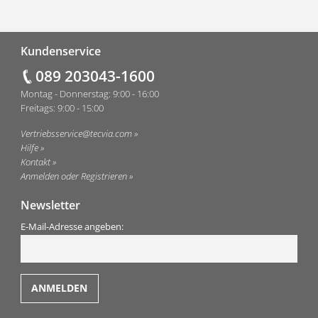
Fußzeile
Kundenservice
089 203043-1600
Montag - Donnerstag: 9:00 - 16:00
Freitags: 9:00 - 15:00
Vertriebsservice@tecvia.com
Hilfe
Kontakt
Anmelden oder Registrieren
Newsletter
E-Mail-Adresse angeben: