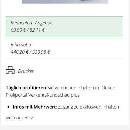
Kennenlern-Angebot
69,00 € / 82,11 €
Jahresabo
446,20 € / 530,98 €
Drucken
Täglich profitieren
Sie von neuen Inhalten im Online-
Profiportal VerkehrsRundschau plus:
Infos mit Mehrwert:
Zugang zu exklusiven Inhalten
und Hintergrundwissen – von aktuellen Regelungen
weiterlesen
wie z. B. bei den Lenk- und Ruhezeiten,
über vertiefende Premiumnews bis hin zu praktischen