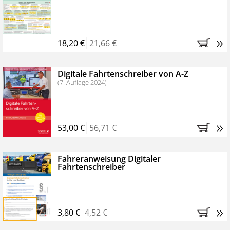
Kostenfreie Online-Seminare
Bestellen Sie jetzt das VerkehrsRundschau Profipaket im
»
Kennenlern-Abo für zwei Monate (inkl. der derzeitig
18,20 €
21,66 €
gesetzlichen MwSt. und Versandkosten).
Nach 2
Monaten brauchen Sie nichts weiter tun, das
Digitale Fahrtenschreiber von A-Z
Abonnement endet automatisch, es entstehen keine
(7. Auflage 2024)
weiteren Verpflichtungen.
»
53,00 €
56,71 €
Fahreranweisung Digitaler
Fahrtenschreiber
»
3,80 €
4,52 €