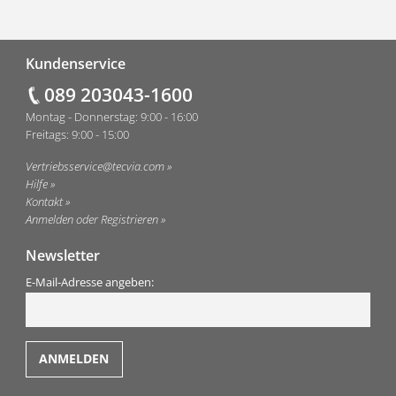
Fußzeile
Kundenservice
089 203043-1600
Montag - Donnerstag: 9:00 - 16:00
Freitags: 9:00 - 15:00
Vertriebsservice@tecvia.com
Hilfe
Kontakt
Anmelden oder Registrieren
Newsletter
E-Mail-Adresse angeben: