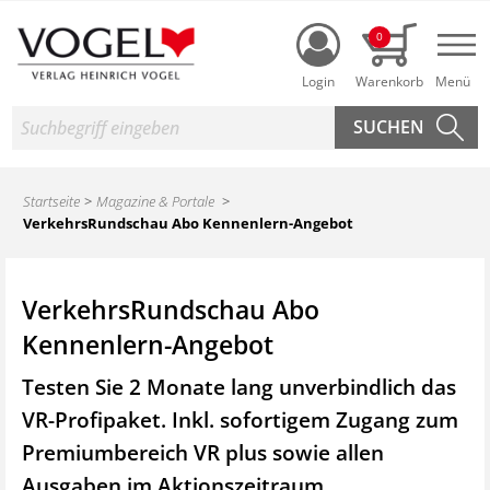
Login
0
Nav
Suche
Startseite
Magazine & Portale
VerkehrsRundschau Abo Kennenlern-Angebot
VerkehrsRundschau Abo
Kennenlern-Angebot
Testen Sie 2 Monate lang unverbindlich das
VR-Profipaket. Inkl. sofortigem Zugang zum
Premiumbereich VR plus sowie
allen
Ausgaben im Aktionszeitraum.