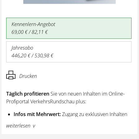
Kennenlern-Angebot
69,00 € / 82,11 €
Jahresabo
446,20 € / 530,98 €
Drucken
Täglich profitieren
Sie von neuen Inhalten im Online-
Profiportal VerkehrsRundschau plus:
Infos mit Mehrwert:
Zugang zu exklusiven Inhalten
und Hintergrundwissen – von aktuellen Regelungen
weiterlesen
wie z. B. bei den Lenk- und Ruhezeiten,
über vertiefende Premiumnews bis hin zu praktischen