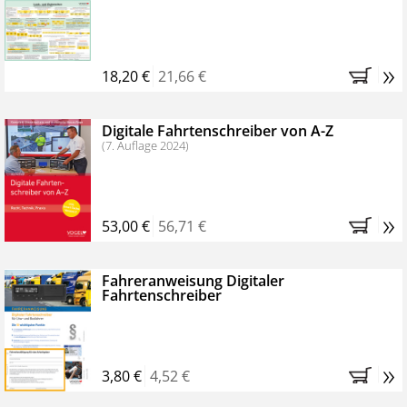
Kostenfreie Online-Seminare
Bestellen Sie jetzt das VerkehrsRundschau Profipaket im
»
Kennenlern-Abo für zwei Monate (inkl. der derzeitig
18,20 €
21,66 €
gesetzlichen MwSt. und Versandkosten).
Nach 2
Monaten brauchen Sie nichts weiter tun, das
Digitale Fahrtenschreiber von A-Z
Abonnement endet automatisch, es entstehen keine
(7. Auflage 2024)
weiteren Verpflichtungen.
»
53,00 €
56,71 €
Fahreranweisung Digitaler
Fahrtenschreiber
»
3,80 €
4,52 €