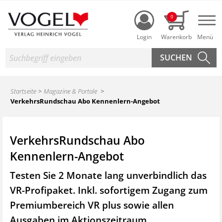
Login
0
Nav
Suche
Startseite
Magazine & Portale
VerkehrsRundschau Abo Kennenlern-Angebot
VerkehrsRundschau Abo
Kennenlern-Angebot
Testen Sie 2 Monate lang unverbindlich das
VR-Profipaket. Inkl. sofortigem Zugang zum
Premiumbereich VR plus sowie
allen
Ausgaben im Aktionszeitraum.