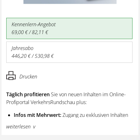
Kennenlern-Angebot
69,00 € / 82,11 €
Jahresabo
446,20 € / 530,98 €
Drucken
Täglich profitieren
Sie von neuen Inhalten im Online-
Profiportal VerkehrsRundschau plus:
Infos mit Mehrwert:
Zugang zu exklusiven Inhalten
und Hintergrundwissen – von aktuellen Regelungen
weiterlesen
wie z. B. bei den Lenk- und Ruhezeiten,
über vertiefende Premiumnews bis hin zu praktischen