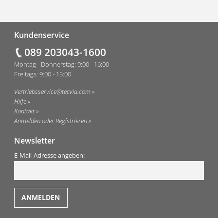
Fußzeile
Kundenservice
089 203043-1600
Montag - Donnerstag: 9:00 - 16:00
Freitags: 9:00 - 15:00
Vertriebsservice@tecvia.com
Hilfe
Kontakt
Anmelden oder Registrieren
Newsletter
E-Mail-Adresse angeben: