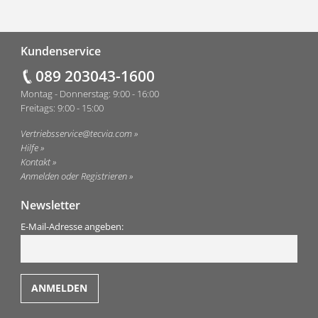
Fußzeile
Kundenservice
089 203043-1600
Montag - Donnerstag: 9:00 - 16:00
Freitags: 9:00 - 15:00
Vertriebsservice@tecvia.com
Hilfe
Kontakt
Anmelden oder Registrieren
Newsletter
E-Mail-Adresse angeben: