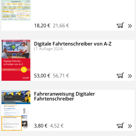
Kostenfreie Online-Seminare
Bestellen Sie jetzt das VerkehrsRundschau Profipaket im
»
Kennenlern-Abo für zwei Monate (inkl. der derzeitig
18,20 €
21,66 €
gesetzlichen MwSt. und Versandkosten).
Nach 2
Monaten brauchen Sie nichts weiter tun, das
Digitale Fahrtenschreiber von A-Z
Abonnement endet automatisch, es entstehen keine
(7. Auflage 2024)
weiteren Verpflichtungen.
»
53,00 €
56,71 €
Fahreranweisung Digitaler
Fahrtenschreiber
»
3,80 €
4,52 €