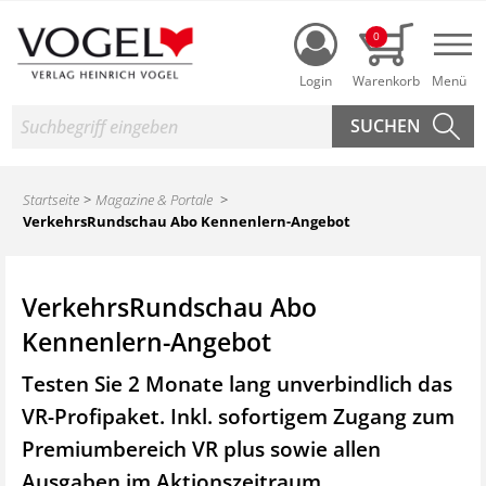
Login
0
Nav
Suche
Startseite
Magazine & Portale
VerkehrsRundschau Abo Kennenlern-Angebot
VerkehrsRundschau Abo
Kennenlern-Angebot
Testen Sie 2 Monate lang unverbindlich das
VR-Profipaket. Inkl. sofortigem Zugang zum
Premiumbereich VR plus sowie
allen
Ausgaben im Aktionszeitraum.