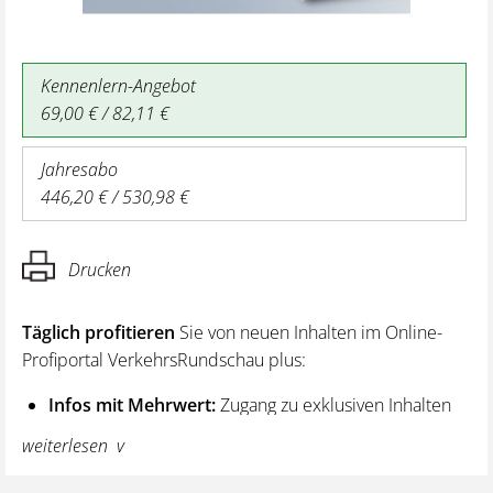
Kennenlern-Angebot
69,00 € / 82,11 €
Jahresabo
446,20 € / 530,98 €
Drucken
Täglich profitieren
Sie von neuen Inhalten im Online-
Profiportal VerkehrsRundschau plus:
Infos mit Mehrwert:
Zugang zu exklusiven Inhalten
und Hintergrundwissen – von aktuellen Regelungen
weiterlesen
wie z. B. bei den Lenk- und Ruhezeiten,
über vertiefende Premiumnews bis hin zu praktischen