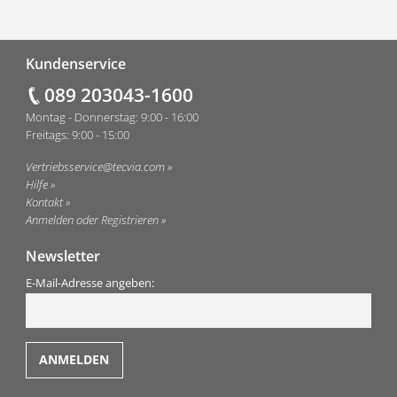
Fußzeile
Kundenservice
089 203043-1600
Montag - Donnerstag: 9:00 - 16:00
Freitags: 9:00 - 15:00
Vertriebsservice@tecvia.com
Hilfe
Kontakt
Anmelden oder Registrieren
Newsletter
E-Mail-Adresse angeben: