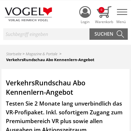
Login
0
Nav
Suche
Startseite
Magazine & Portale
VerkehrsRundschau Abo Kennenlern-Angebot
VerkehrsRundschau Abo
Kennenlern-Angebot
Testen Sie 2 Monate lang unverbindlich das
VR-Profipaket. Inkl. sofortigem Zugang zum
Premiumbereich VR plus sowie
allen
Ausgaben im Aktionszeitraum.