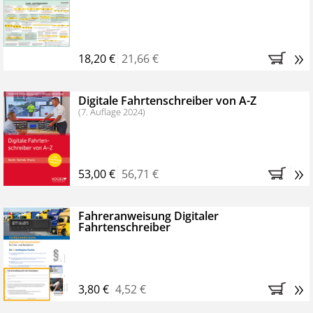
Kostenfreie Online-Seminare
Bestellen Sie jetzt das VerkehrsRundschau Profipaket im
»
Kennenlern-Abo für zwei Monate (inkl. der derzeitig
18,20 €
21,66 €
gesetzlichen MwSt. und Versandkosten).
Nach 2
Monaten brauchen Sie nichts weiter tun, das
Digitale Fahrtenschreiber von A-Z
Abonnement endet automatisch, es entstehen keine
(7. Auflage 2024)
weiteren Verpflichtungen.
»
53,00 €
56,71 €
Fahreranweisung Digitaler
Fahrtenschreiber
»
3,80 €
4,52 €