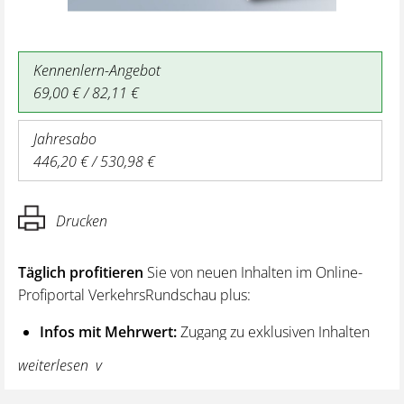
Kennenlern-Angebot
69,00 € / 82,11 €
Jahresabo
446,20 € / 530,98 €
Drucken
Täglich profitieren
Sie von neuen Inhalten im Online-
Profiportal VerkehrsRundschau plus:
Infos mit Mehrwert:
Zugang zu exklusiven Inhalten
und Hintergrundwissen – von aktuellen Regelungen
weiterlesen
wie z. B. bei den Lenk- und Ruhezeiten,
über vertiefende Premiumnews bis hin zu praktischen