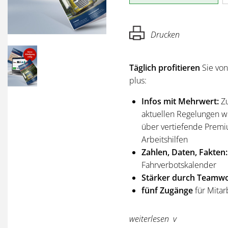
Drucken
Täglich profitieren
Sie vo
plus:
Infos mit Mehrwert:
Z
aktuellen Regelungen wi
über vertiefende Premi
Arbeitshilfen
Zahlen, Daten, Fakten:
Fahrverbotskalender
Stärker durch Teamwo
fünf Zugänge
für Mitar
Sie erhalten
alle Ausgabe
weiterlesen