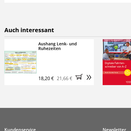
als E-Paper,
die innerhalb
Weitere Extras:
FUMO: Compliance für R
Auch interessant
Ermäßigte Teilnahmege
Kostenfreie Online-Sem
Aushang Lenk- und
Ruhezeiten
Bestellen Sie jetzt das Ve
Monate (inkl. der derzeiti
brauchen Sie nichts weit
»
entstehen keine weiteren
18,20 €
21,66 €
Kundenservice
Newsletter