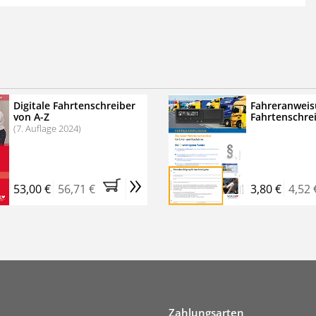
 der zweimonatigen Laufzeit
erscheinen
.
echtssichere Transportlogistik
bühren für VerkehrsRundschau Veranstaltungen
inare
Digitale Fahrtenschreiber
Fahreranweis
von A-Z
Fahrtenschre
rkehrsRundschau Profipaket im Kennenlern-Abo für zwei
(7. Auflage 2024)
g gesetzlichen MwSt. und Versandkosten).
Nach 2 Monaten
er tun, das Abonnement endet automatisch, es
»
 Verpflichtungen.
53,00 €
56,71 €
3,80 €
4,52 
Zahlungsarten