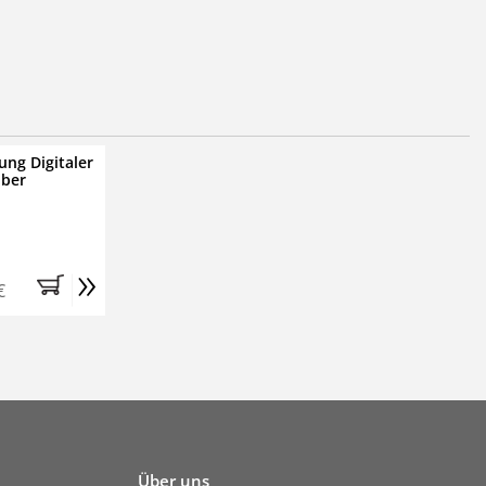
ung Digitaler
iber
»
€
Über uns