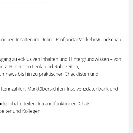
n neuen Inhalten im Online-Profiportal VerkehrsRundschau
ugang zu exklusiven Inhalten und Hintergrundwissen – von
e z. B. bei den Lenk- und Ruhezeiten,
umnews bis hin zu praktischen Checklisten und
Kennzahlen, Marktübersichten, Insolvenzdatenbank und
rk:
Inhalte teilen, Intranetfunktionen, Chats
beiter und Kollegen
n
und
Sonderhefte
der VerkehrsRundschau
per Post und