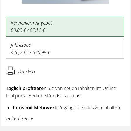
Kennenlern-Angebot
69,00 € / 82,11 €
Jahresabo
446,20 € / 530,98 €
Drucken
Täglich profitieren
Sie von neuen Inhalten im Online-
Profiportal VerkehrsRundschau plus:
Infos mit Mehrwert:
Zugang zu exklusiven Inhalten
und Hintergrundwissen – von aktuellen Regelungen
weiterlesen
wie z. B. bei den Lenk- und Ruhezeiten,
über vertiefende Premiumnews bis hin zu praktischen