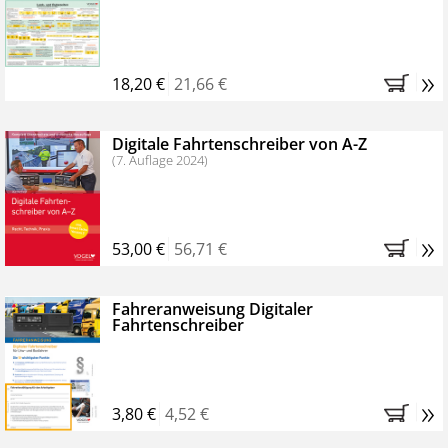
Kostenfreie Online-Seminare
Bestellen Sie jetzt das VerkehrsRundschau Profipaket im
»
Kennenlern-Abo für zwei Monate (inkl. der derzeitig
18,20 €
21,66 €
gesetzlichen MwSt. und Versandkosten).
Nach 2
Monaten brauchen Sie nichts weiter tun, das
Digitale Fahrtenschreiber von A-Z
Abonnement endet automatisch, es entstehen keine
(7. Auflage 2024)
weiteren Verpflichtungen.
»
53,00 €
56,71 €
Fahreranweisung Digitaler
Fahrtenschreiber
»
3,80 €
4,52 €