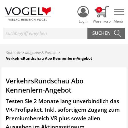
Login
0
Nav
Suche
Startseite
Magazine & Portale
VerkehrsRundschau Abo Kennenlern-Angebot
VerkehrsRundschau Abo
Kennenlern-Angebot
Testen Sie 2 Monate lang unverbindlich das
VR-Profipaket. Inkl. sofortigem Zugang zum
Premiumbereich VR plus sowie
allen
Ausgaben im Aktionszeitraum.