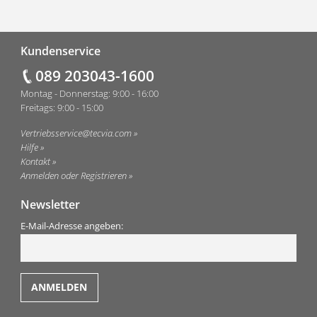
Fußzeile
Kundenservice
089 203043-1600
Montag - Donnerstag: 9:00 - 16:00
Freitags: 9:00 - 15:00
Vertriebsservice@tecvia.com
Hilfe
Kontakt
Anmelden oder Registrieren
Newsletter
E-Mail-Adresse angeben: