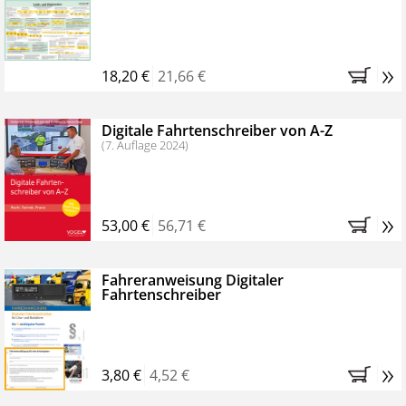
Kostenfreie Online-Seminare
Bestellen Sie jetzt das VerkehrsRundschau Profipaket im
»
Kennenlern-Abo für zwei Monate (inkl. der derzeitig
18,20 €
21,66 €
gesetzlichen MwSt. und Versandkosten).
Nach 2
Monaten brauchen Sie nichts weiter tun, das
Digitale Fahrtenschreiber von A-Z
Abonnement endet automatisch, es entstehen keine
(7. Auflage 2024)
weiteren Verpflichtungen.
»
53,00 €
56,71 €
Fahreranweisung Digitaler
Fahrtenschreiber
»
3,80 €
4,52 €