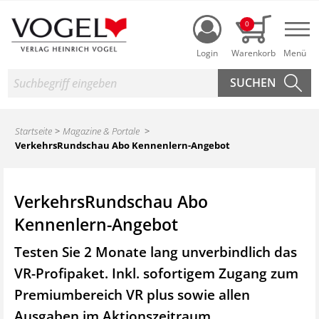
Login
0
Nav
Suche
Startseite
Magazine & Portale
VerkehrsRundschau Abo Kennenlern-Angebot
VerkehrsRundschau Abo
Kennenlern-Angebot
Testen Sie 2 Monate lang unverbindlich das
VR-Profipaket. Inkl. sofortigem Zugang zum
Premiumbereich VR plus sowie
allen
Ausgaben im Aktionszeitraum.