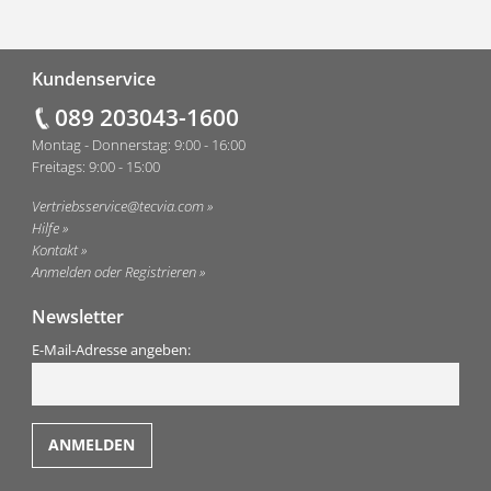
Fußzeile
Kundenservice
089 203043-1600
Montag - Donnerstag: 9:00 - 16:00
Freitags: 9:00 - 15:00
Vertriebsservice@tecvia.com
Hilfe
Kontakt
Anmelden oder Registrieren
Newsletter
E-Mail-Adresse angeben: