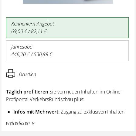
Kennenlern-Angebot
69,00 € / 82,11 €
Jahresabo
446,20 € / 530,98 €
Drucken
Täglich profitieren
Sie von neuen Inhalten im Online-
Profiportal VerkehrsRundschau plus:
Infos mit Mehrwert:
Zugang zu exklusiven Inhalten
und Hintergrundwissen – von aktuellen Regelungen
weiterlesen
wie z. B. bei den Lenk- und Ruhezeiten,
über vertiefende Premiumnews bis hin zu praktischen