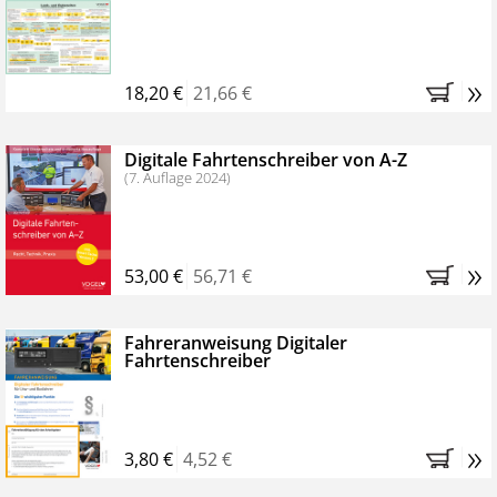
Kostenfreie Online-Seminare
Bestellen Sie jetzt das VerkehrsRundschau Profipaket im
»
Kennenlern-Abo für zwei Monate (inkl. der derzeitig
18,20 €
21,66 €
gesetzlichen MwSt. und Versandkosten).
Nach 2
Monaten brauchen Sie nichts weiter tun, das
Digitale Fahrtenschreiber von A-Z
Abonnement endet automatisch, es entstehen keine
(7. Auflage 2024)
weiteren Verpflichtungen.
»
53,00 €
56,71 €
Fahreranweisung Digitaler
Fahrtenschreiber
»
3,80 €
4,52 €