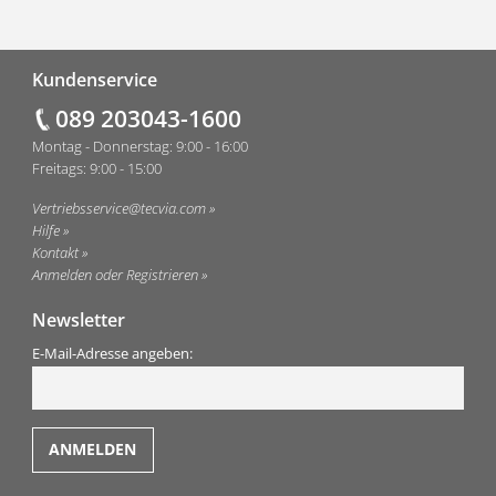
Fußzeile
Kundenservice
089 203043-1600
Montag - Donnerstag: 9:00 - 16:00
Freitags: 9:00 - 15:00
Vertriebsservice@tecvia.com
Hilfe
Kontakt
Anmelden oder Registrieren
Newsletter
E-Mail-Adresse angeben: