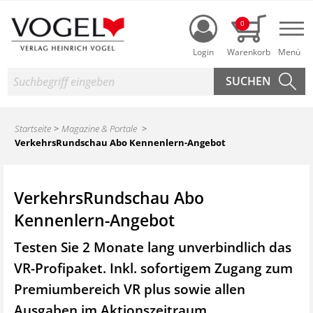
Login
0
Nav
Suche
Startseite
Magazine & Portale
VerkehrsRundschau Abo Kennenlern-Angebot
VerkehrsRundschau Abo
Kennenlern-Angebot
Testen Sie 2 Monate lang unverbindlich das
VR-Profipaket. Inkl. sofortigem Zugang zum
Premiumbereich VR plus sowie
allen
Ausgaben im Aktionszeitraum.