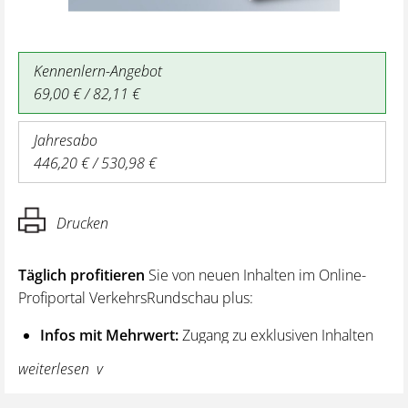
Kennenlern-Angebot
69,00 € / 82,11 €
Jahresabo
446,20 € / 530,98 €
Drucken
Täglich profitieren
Sie von neuen Inhalten im Online-
Profiportal VerkehrsRundschau plus:
Infos mit Mehrwert:
Zugang zu exklusiven Inhalten
und Hintergrundwissen – von aktuellen Regelungen
weiterlesen
wie z. B. bei den Lenk- und Ruhezeiten,
über vertiefende Premiumnews bis hin zu praktischen