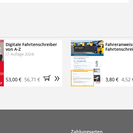
 der zweimonatigen Laufzeit
erscheinen
.
echtssichere Transportlogistik
bühren für VerkehrsRundschau Veranstaltungen
inare
Digitale Fahrtenschreiber
Fahreranweis
von A-Z
Fahrtenschre
rkehrsRundschau Profipaket im Kennenlern-Abo für zwei
(7. Auflage 2024)
g gesetzlichen MwSt. und Versandkosten).
Nach 2 Monaten
er tun, das Abonnement endet automatisch, es
»
 Verpflichtungen.
53,00 €
56,71 €
3,80 €
4,52 
Zahlungsarten