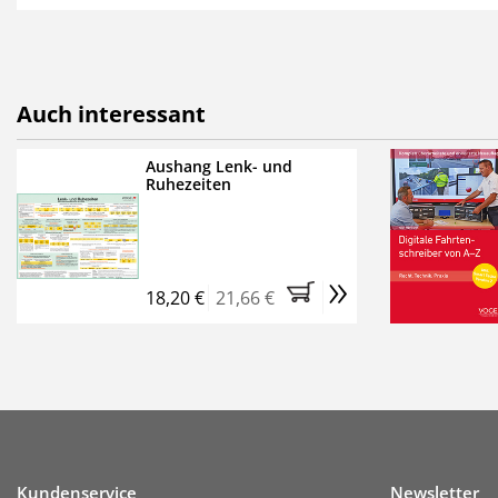
als E-Paper,
die innerhalb
Weitere Extras:
FUMO: Compliance für R
Auch interessant
Ermäßigte Teilnahmege
Kostenfreie Online-Sem
Aushang Lenk- und
Ruhezeiten
Bestellen Sie jetzt das Ve
Monate (inkl. der derzeiti
brauchen Sie nichts weit
»
entstehen keine weiteren
18,20 €
21,66 €
Kundenservice
Newsletter