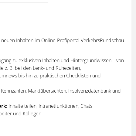
n neuen Inhalten im Online-Profiportal VerkehrsRundschau
ugang zu exklusiven Inhalten und Hintergrundwissen – von
e z. B. bei den Lenk- und Ruhezeiten,
umnews bis hin zu praktischen Checklisten und
Kennzahlen, Marktübersichten, Insolvenzdatenbank und
rk:
Inhalte teilen, Intranetfunktionen, Chats
beiter und Kollegen
n
und
Sonderhefte
der VerkehrsRundschau
per Post und