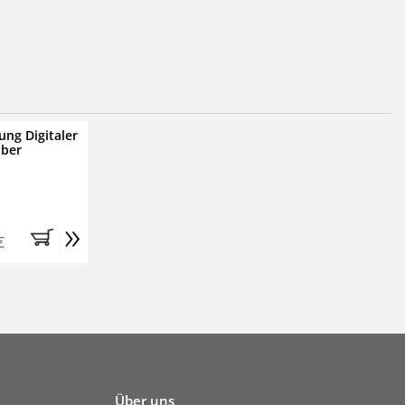
ung Digitaler
iber
»
€
Über uns