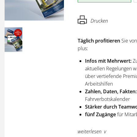
Drucken
Täglich profitieren
Sie vo
plus:
Infos mit Mehrwert:
Z
aktuellen Regelungen wi
über vertiefende Premi
Arbeitshilfen
Zahlen, Daten, Fakten:
Fahrverbotskalender
Stärker durch Teamwo
fünf Zugänge
für Mitar
Sie erhalten
alle Ausgabe
weiterlesen