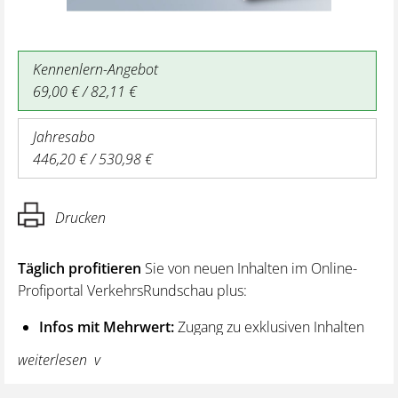
Kennenlern-Angebot
69,00 € / 82,11 €
Jahresabo
446,20 € / 530,98 €
Drucken
Täglich profitieren
Sie von neuen Inhalten im Online-
Profiportal VerkehrsRundschau plus:
Infos mit Mehrwert:
Zugang zu exklusiven Inhalten
und Hintergrundwissen – von aktuellen Regelungen
weiterlesen
wie z. B. bei den Lenk- und Ruhezeiten,
über vertiefende Premiumnews bis hin zu praktischen