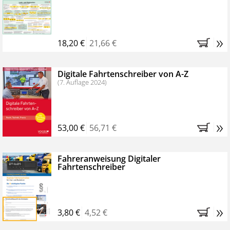
Kostenfreie Online-Seminare
Bestellen Sie jetzt das VerkehrsRundschau Profipaket im
»
Kennenlern-Abo für zwei Monate (inkl. der derzeitig
18,20 €
21,66 €
gesetzlichen MwSt. und Versandkosten).
Nach 2
Monaten brauchen Sie nichts weiter tun, das
Digitale Fahrtenschreiber von A-Z
Abonnement endet automatisch, es entstehen keine
(7. Auflage 2024)
weiteren Verpflichtungen.
»
53,00 €
56,71 €
Fahreranweisung Digitaler
Fahrtenschreiber
»
3,80 €
4,52 €