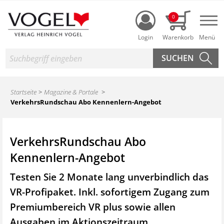
Login
0
Nav
Suche
Startseite
Magazine & Portale
VerkehrsRundschau Abo Kennenlern-Angebot
VerkehrsRundschau Abo
Kennenlern-Angebot
Testen Sie 2 Monate lang unverbindlich das
VR-Profipaket. Inkl. sofortigem Zugang zum
Premiumbereich VR plus sowie
allen
Ausgaben im Aktionszeitraum.