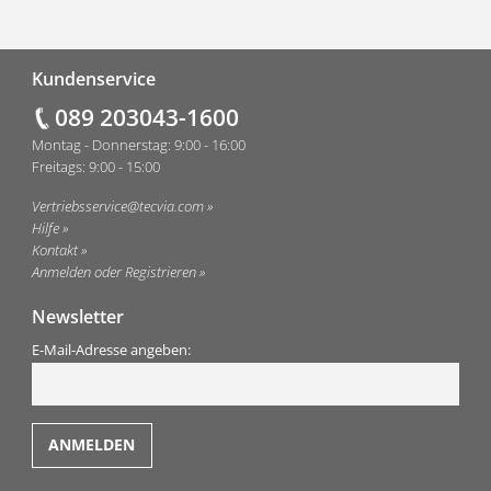
Fußzeile
Kundenservice
089 203043-1600
Montag - Donnerstag: 9:00 - 16:00
Freitags: 9:00 - 15:00
Vertriebsservice@tecvia.com
Hilfe
Kontakt
Anmelden oder Registrieren
Newsletter
E-Mail-Adresse angeben: