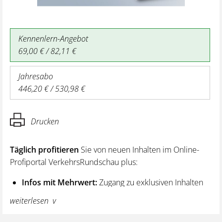
Kennenlern-Angebot
69,00 € / 82,11 €
Jahresabo
446,20 € / 530,98 €
Drucken
Täglich profitieren
Sie von neuen Inhalten im Online-
Profiportal VerkehrsRundschau plus:
Infos mit Mehrwert:
Zugang zu exklusiven Inhalten
und Hintergrundwissen – von aktuellen Regelungen
weiterlesen
wie z. B. bei den Lenk- und Ruhezeiten,
über vertiefende Premiumnews bis hin zu praktischen