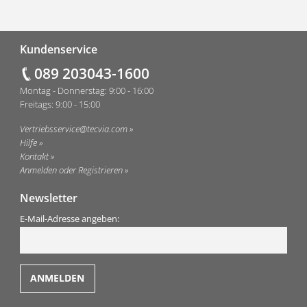
Fußzeile
Kundenservice
089 203043-1600
Montag - Donnerstag: 9:00 - 16:00
Freitags: 9:00 - 15:00
Vertriebsservice@tecvia.com
Hilfe
Kontakt
Anmelden oder Registrieren
Newsletter
E-Mail-Adresse angeben: