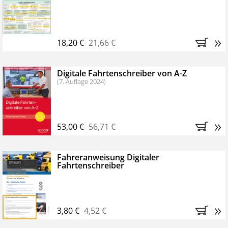
Kostenfreie Online-Seminare
Bestellen Sie jetzt das VerkehrsRundschau Profipaket im
»
Kennenlern-Abo für zwei Monate (inkl. der derzeitig
18,20 €
21,66 €
gesetzlichen MwSt. und Versandkosten).
Nach 2
Monaten brauchen Sie nichts weiter tun, das
Digitale Fahrtenschreiber von A-Z
Abonnement endet automatisch, es entstehen keine
(7. Auflage 2024)
weiteren Verpflichtungen.
»
53,00 €
56,71 €
Fahreranweisung Digitaler
Fahrtenschreiber
»
3,80 €
4,52 €