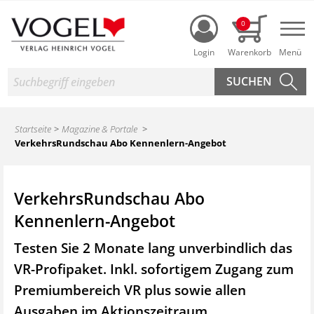
Login
0
Nav
Suche
Startseite
Magazine & Portale
VerkehrsRundschau Abo Kennenlern-Angebot
VerkehrsRundschau Abo
Kennenlern-Angebot
Testen Sie 2 Monate lang unverbindlich das
VR-Profipaket. Inkl. sofortigem Zugang zum
Premiumbereich VR plus sowie
allen
Ausgaben im Aktionszeitraum.