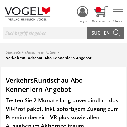
Login
0
Nav
Suche
Startseite
Magazine & Portale
VerkehrsRundschau Abo Kennenlern-Angebot
VerkehrsRundschau Abo
Kennenlern-Angebot
Testen Sie 2 Monate lang unverbindlich das
VR-Profipaket. Inkl. sofortigem Zugang zum
Premiumbereich VR plus sowie
allen
Ausgaben im Aktionszeitraum.