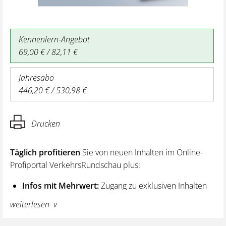
Kennenlern-Angebot
69,00 € / 82,11 €
Jahresabo
446,20 € / 530,98 €
Drucken
Täglich profitieren
Sie von neuen Inhalten im Online-
Profiportal VerkehrsRundschau plus:
Infos mit Mehrwert:
Zugang zu exklusiven Inhalten
und Hintergrundwissen – von aktuellen Regelungen
weiterlesen
wie z. B. bei den Lenk- und Ruhezeiten,
über vertiefende Premiumnews bis hin zu praktischen