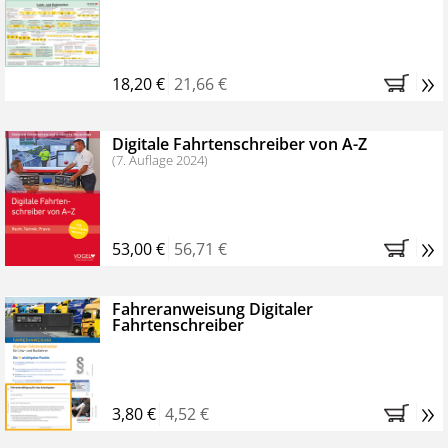
Kostenfreie Online-Seminare
Bestellen Sie jetzt das VerkehrsRundschau Profipaket im
»
Kennenlern-Abo für zwei Monate (inkl. der derzeitig
18,20 €
21,66 €
gesetzlichen MwSt. und Versandkosten).
Nach 2
Monaten brauchen Sie nichts weiter tun, das
Digitale Fahrtenschreiber von A-Z
Abonnement endet automatisch, es entstehen keine
(7. Auflage 2024)
weiteren Verpflichtungen.
»
53,00 €
56,71 €
Fahreranweisung Digitaler
Fahrtenschreiber
»
3,80 €
4,52 €