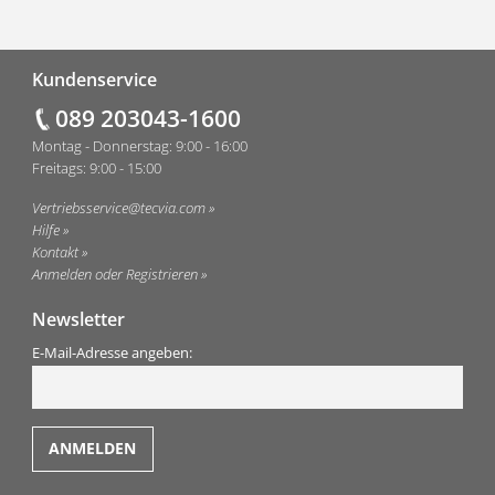
Fußzeile
Kundenservice
089 203043-1600
Montag - Donnerstag: 9:00 - 16:00
Freitags: 9:00 - 15:00
Vertriebsservice@tecvia.com
Hilfe
Kontakt
Anmelden oder Registrieren
Newsletter
E-Mail-Adresse angeben: