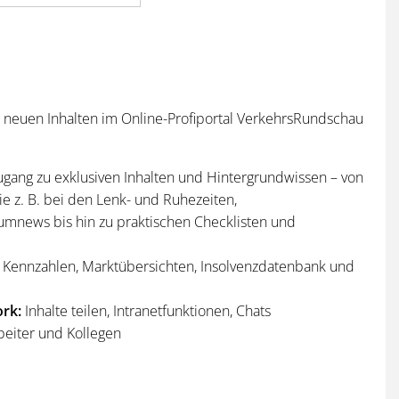
n neuen Inhalten im Online-Profiportal VerkehrsRundschau
ugang zu exklusiven Inhalten und Hintergrundwissen – von
e z. B. bei den Lenk- und Ruhezeiten,
umnews bis hin zu praktischen Checklisten und
Kennzahlen, Marktübersichten, Insolvenzdatenbank und
rk:
Inhalte teilen, Intranetfunktionen, Chats
beiter und Kollegen
n
und
Sonderhefte
der VerkehrsRundschau
per Post und