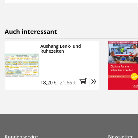
als E-Paper,
die innerhalb
Weitere Extras:
FUMO: Compliance für R
Auch interessant
Ermäßigte Teilnahmege
Kostenfreie Online-Sem
Aushang Lenk- und
Ruhezeiten
Bestellen Sie jetzt das Ve
Monate (inkl. der derzeiti
brauchen Sie nichts weit
»
entstehen keine weiteren
18,20 €
21,66 €
Kundenservice
Newsletter