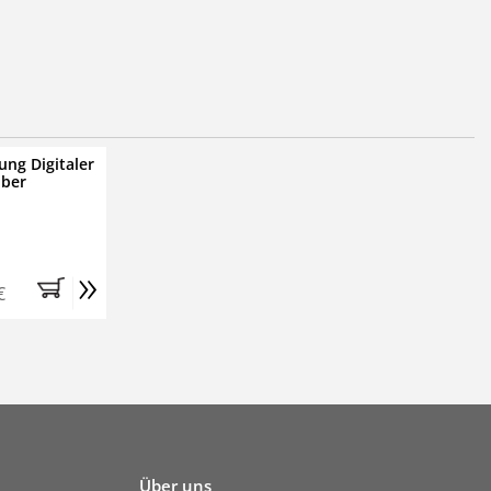
ung Digitaler
iber
»
€
Über uns