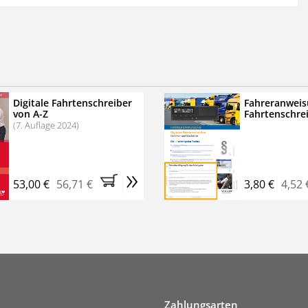
 der zweimonatigen Laufzeit
erscheinen
.
echtssichere Transportlogistik
bühren für VerkehrsRundschau Veranstaltungen
inare
Digitale Fahrtenschreiber
Fahreranweis
von A-Z
Fahrtenschre
rkehrsRundschau Profipaket im Kennenlern-Abo für zwei
(7. Auflage 2024)
g gesetzlichen MwSt. und Versandkosten).
Nach 2 Monaten
er tun, das Abonnement endet automatisch, es
»
 Verpflichtungen.
53,00 €
56,71 €
3,80 €
4,52 
Zahlungsarten