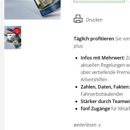
Drucken
Täglich profitieren
Sie vo
plus:
Infos mit Mehrwert:
Z
aktuellen Regelungen wi
über vertiefende Premi
Arbeitshilfen
Zahlen, Daten, Fakten:
Fahrverbotskalender
Stärker durch Teamwo
fünf Zugänge
für Mitar
Sie erhalten
alle Ausgabe
weiterlesen