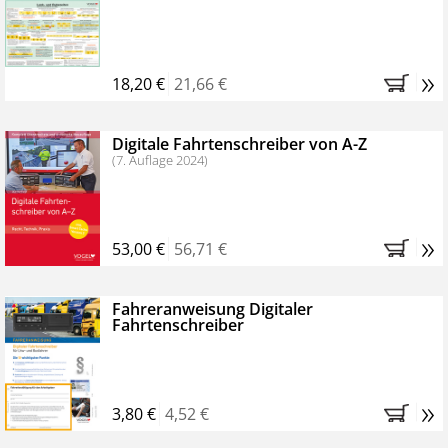
Kostenfreie Online-Seminare
Bestellen Sie jetzt das VerkehrsRundschau Profipaket im
»
Kennenlern-Abo für zwei Monate (inkl. der derzeitig
18,20 €
21,66 €
gesetzlichen MwSt. und Versandkosten).
Nach 2
Monaten brauchen Sie nichts weiter tun, das
Digitale Fahrtenschreiber von A-Z
Abonnement endet automatisch, es entstehen keine
(7. Auflage 2024)
weiteren Verpflichtungen.
»
53,00 €
56,71 €
Fahreranweisung Digitaler
Fahrtenschreiber
»
3,80 €
4,52 €