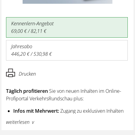
Kennenlern-Angebot
69,00 € / 82,11 €
Jahresabo
446,20 € / 530,98 €
Drucken
Täglich profitieren
Sie von neuen Inhalten im Online-
Profiportal VerkehrsRundschau plus:
Infos mit Mehrwert:
Zugang zu exklusiven Inhalten
und Hintergrundwissen – von aktuellen Regelungen
weiterlesen
wie z. B. bei den Lenk- und Ruhezeiten,
über vertiefende Premiumnews bis hin zu praktischen