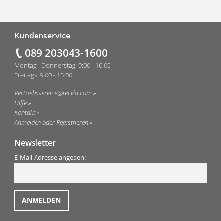
Fußzeile
Kundenservice
089 203043-1600
Montag - Donnerstag: 9:00 - 16:00
Freitags: 9:00 - 15:00
Vertriebsservice@tecvia.com
Hilfe
Kontakt
Anmelden oder Registrieren
Newsletter
E-Mail-Adresse angeben: