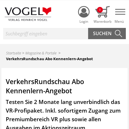
Login
0
Nav
Suche
Startseite
Magazine & Portale
VerkehrsRundschau Abo Kennenlern-Angebot
VerkehrsRundschau Abo
Kennenlern-Angebot
Testen Sie 2 Monate lang unverbindlich das
VR-Profipaket. Inkl. sofortigem Zugang zum
Premiumbereich VR plus sowie
allen
Ausgaben im Aktionszeitraum.