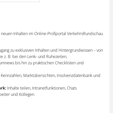
n neuen Inhalten im Online-Profiportal VerkehrsRundschau
ugang zu exklusiven Inhalten und Hintergrundwissen – von
e z. B. bei den Lenk- und Ruhezeiten,
umnews bis hin zu praktischen Checklisten und
Kennzahlen, Marktübersichten, Insolvenzdatenbank und
rk:
Inhalte teilen, Intranetfunktionen, Chats
beiter und Kollegen
n
und
Sonderhefte
der VerkehrsRundschau
per Post und