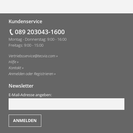
Fußzeile
Kundenservice
089 203043-1600
Montag - Donnerstag: 9:00 - 16:00
Freitags: 9:00 - 15:00
Vertriebsservice@tecvia.com
Hilfe
Kontakt
Anmelden oder Registrieren
Newsletter
E-Mail-Adresse angeben: