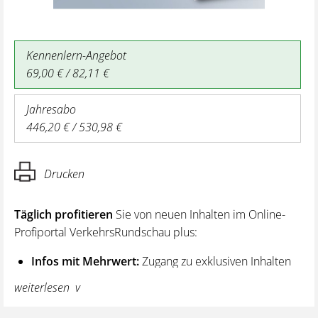
Kennenlern-Angebot
69,00 € / 82,11 €
Jahresabo
446,20 € / 530,98 €
Drucken
Täglich profitieren
Sie von neuen Inhalten im Online-
Profiportal VerkehrsRundschau plus:
Infos mit Mehrwert:
Zugang zu exklusiven Inhalten
und Hintergrundwissen – von aktuellen Regelungen
weiterlesen
wie z. B. bei den Lenk- und Ruhezeiten,
über vertiefende Premiumnews bis hin zu praktischen