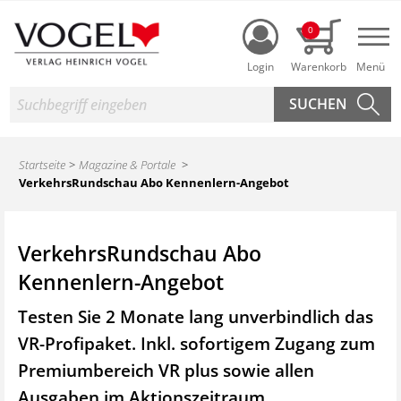
Login
0
Nav
Suche
Startseite
Magazine & Portale
VerkehrsRundschau Abo Kennenlern-Angebot
VerkehrsRundschau Abo
Kennenlern-Angebot
Testen Sie 2 Monate lang unverbindlich das
VR-Profipaket. Inkl. sofortigem Zugang zum
Premiumbereich VR plus sowie
allen
Ausgaben im Aktionszeitraum.