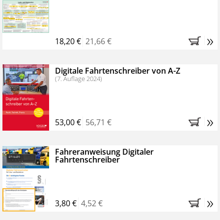
Kostenfreie Online-Seminare
Bestellen Sie jetzt das VerkehrsRundschau Profipaket im
»
Kennenlern-Abo für zwei Monate (inkl. der derzeitig
18,20 €
21,66 €
gesetzlichen MwSt. und Versandkosten).
Nach 2
Monaten brauchen Sie nichts weiter tun, das
Digitale Fahrtenschreiber von A-Z
Abonnement endet automatisch, es entstehen keine
(7. Auflage 2024)
weiteren Verpflichtungen.
»
53,00 €
56,71 €
Fahreranweisung Digitaler
Fahrtenschreiber
»
3,80 €
4,52 €