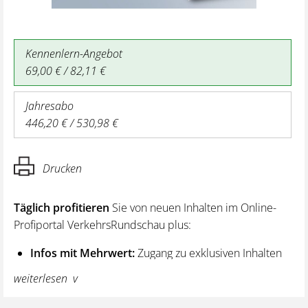
Kennenlern-Angebot
69,00 € / 82,11 €
Jahresabo
446,20 € / 530,98 €
Drucken
Täglich profitieren
Sie von neuen Inhalten im Online-
Profiportal VerkehrsRundschau plus:
Infos mit Mehrwert:
Zugang zu exklusiven Inhalten
und Hintergrundwissen – von aktuellen Regelungen
weiterlesen
wie z. B. bei den Lenk- und Ruhezeiten,
über vertiefende Premiumnews bis hin zu praktischen