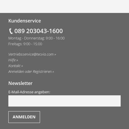
Fußzeile
Kundenservice
089 203043-1600
Montag - Donnerstag: 9:00 - 16:00
Freitags: 9:00 - 15:00
Vertriebsservice@tecvia.com
Hilfe
Kontakt
Anmelden oder Registrieren
Newsletter
E-Mail-Adresse angeben: