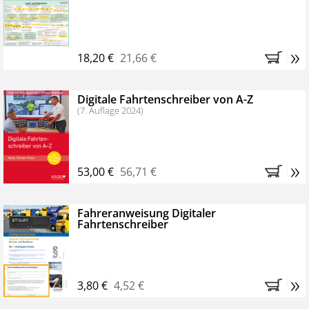
Kostenfreie Online-Seminare
Bestellen Sie jetzt das VerkehrsRundschau Profipaket im
»
Kennenlern-Abo für zwei Monate (inkl. der derzeitig
18,20 €
21,66 €
gesetzlichen MwSt. und Versandkosten).
Nach 2
Monaten brauchen Sie nichts weiter tun, das
Digitale Fahrtenschreiber von A-Z
Abonnement endet automatisch, es entstehen keine
(7. Auflage 2024)
weiteren Verpflichtungen.
»
53,00 €
56,71 €
Fahreranweisung Digitaler
Fahrtenschreiber
»
3,80 €
4,52 €