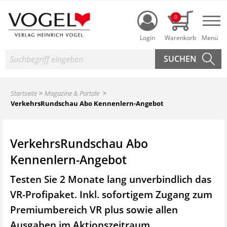
Login
0
Nav
Suche
Startseite
Magazine & Portale
VerkehrsRundschau Abo Kennenlern-Angebot
VerkehrsRundschau Abo
Kennenlern-Angebot
Testen Sie 2 Monate lang unverbindlich das
VR-Profipaket. Inkl. sofortigem Zugang zum
Premiumbereich VR plus sowie
allen
Ausgaben im Aktionszeitraum.