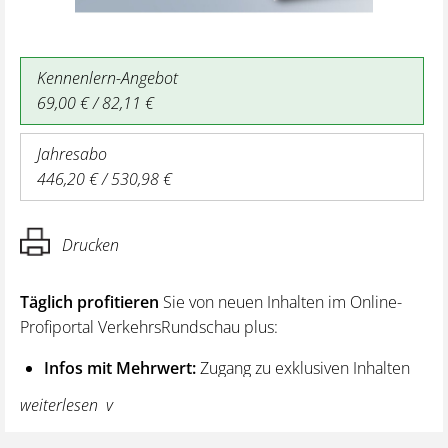
Kennenlern-Angebot
69,00 € / 82,11 €
Jahresabo
446,20 € / 530,98 €
Drucken
Täglich profitieren
Sie von neuen Inhalten im Online-
Profiportal VerkehrsRundschau plus:
Infos mit Mehrwert:
Zugang zu exklusiven Inhalten
und Hintergrundwissen – von aktuellen Regelungen
weiterlesen
wie z. B. bei den Lenk- und Ruhezeiten,
über vertiefende Premiumnews bis hin zu praktischen