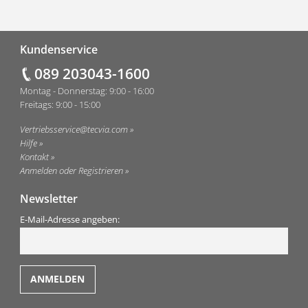
Fußzeile
Kundenservice
089 203043-1600
Montag - Donnerstag: 9:00 - 16:00
Freitags: 9:00 - 15:00
Vertriebsservice@tecvia.com
Hilfe
Kontakt
Anmelden oder Registrieren
Newsletter
E-Mail-Adresse angeben: