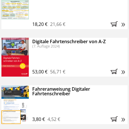
Kostenfreie Online-Seminare
Bestellen Sie jetzt das VerkehrsRundschau Profipaket im
»
Kennenlern-Abo für zwei Monate (inkl. der derzeitig
18,20 €
21,66 €
gesetzlichen MwSt. und Versandkosten).
Nach 2
Monaten brauchen Sie nichts weiter tun, das
Digitale Fahrtenschreiber von A-Z
Abonnement endet automatisch, es entstehen keine
(7. Auflage 2024)
weiteren Verpflichtungen.
»
53,00 €
56,71 €
Fahreranweisung Digitaler
Fahrtenschreiber
»
3,80 €
4,52 €