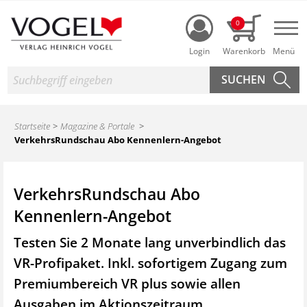
Login
0
Nav
Suche
Startseite
Magazine & Portale
VerkehrsRundschau Abo Kennenlern-Angebot
VerkehrsRundschau Abo
Kennenlern-Angebot
Testen Sie 2 Monate lang unverbindlich das
VR-Profipaket. Inkl. sofortigem Zugang zum
Premiumbereich VR plus sowie
allen
Ausgaben im Aktionszeitraum.