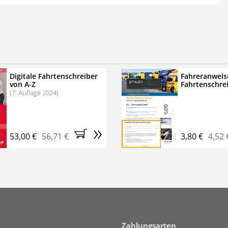
 der zweimonatigen Laufzeit
erscheinen
.
echtssichere Transportlogistik
bühren für VerkehrsRundschau Veranstaltungen
inare
Digitale Fahrtenschreiber
Fahreranweis
von A-Z
Fahrtenschre
rkehrsRundschau Profipaket im Kennenlern-Abo für zwei
(7. Auflage 2024)
g gesetzlichen MwSt. und Versandkosten).
Nach 2 Monaten
er tun, das Abonnement endet automatisch, es
»
 Verpflichtungen.
53,00 €
56,71 €
3,80 €
4,52 
Zahlungsarten