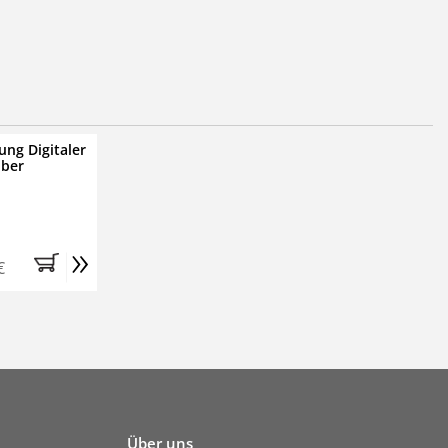
ung Digitaler
iber
»
€
Über uns