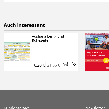
als E-Paper,
die innerhalb
Weitere Extras:
FUMO: Compliance für R
Auch interessant
Ermäßigte Teilnahmege
Kostenfreie Online-Sem
Aushang Lenk- und
Ruhezeiten
Bestellen Sie jetzt das Ve
Monate (inkl. der derzeiti
brauchen Sie nichts weit
»
entstehen keine weiteren
18,20 €
21,66 €
Kundenservice
Newsletter