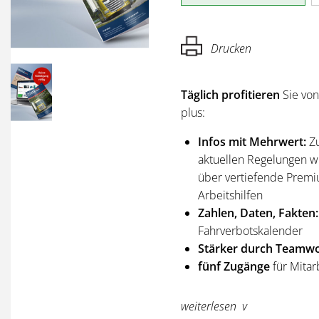
Drucken
Täglich profitieren
Sie vo
plus:
Infos mit Mehrwert:
Z
aktuellen Regelungen wi
über vertiefende Premi
Arbeitshilfen
Zahlen, Daten, Fakten:
Fahrverbotskalender
Stärker durch Teamwo
fünf Zugänge
für Mitar
Sie erhalten
alle Ausgabe
weiterlesen