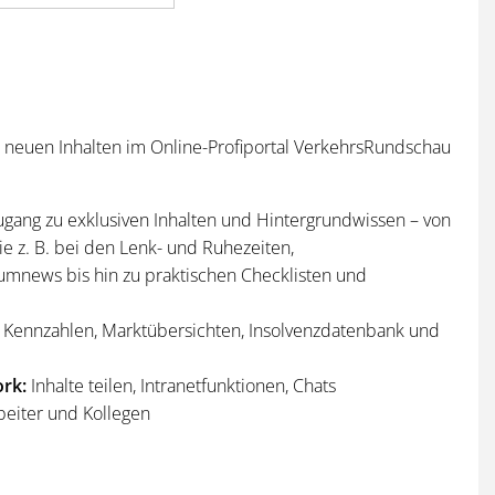
n neuen Inhalten im Online-Profiportal VerkehrsRundschau
ugang zu exklusiven Inhalten und Hintergrundwissen – von
e z. B. bei den Lenk- und Ruhezeiten,
umnews bis hin zu praktischen Checklisten und
Kennzahlen, Marktübersichten, Insolvenzdatenbank und
rk:
Inhalte teilen, Intranetfunktionen, Chats
beiter und Kollegen
n
und
Sonderhefte
der VerkehrsRundschau
per Post und