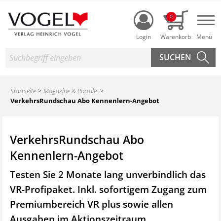
Login
0
Nav
Suche
Startseite
Magazine & Portale
VerkehrsRundschau Abo Kennenlern-Angebot
VerkehrsRundschau Abo
Kennenlern-Angebot
Testen Sie 2 Monate lang unverbindlich das
VR-Profipaket. Inkl. sofortigem Zugang zum
Premiumbereich VR plus sowie
allen
Ausgaben im Aktionszeitraum.