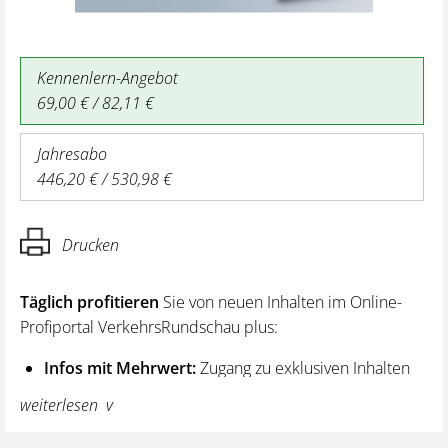
Kennenlern-Angebot
69,00 € / 82,11 €
Jahresabo
446,20 € / 530,98 €
Drucken
Täglich profitieren
Sie von neuen Inhalten im Online-
Profiportal VerkehrsRundschau plus:
Infos mit Mehrwert:
Zugang zu exklusiven Inhalten
und Hintergrundwissen – von aktuellen Regelungen
weiterlesen
wie z. B. bei den Lenk- und Ruhezeiten,
über vertiefende Premiumnews bis hin zu praktischen