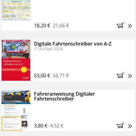
Kostenfreie Online-Seminare
Bestellen Sie jetzt das VerkehrsRundschau Profipaket im
»
Kennenlern-Abo für zwei Monate (inkl. der derzeitig
18,20 €
21,66 €
gesetzlichen MwSt. und Versandkosten).
Nach 2
Monaten brauchen Sie nichts weiter tun, das
Digitale Fahrtenschreiber von A-Z
Abonnement endet automatisch, es entstehen keine
(7. Auflage 2024)
weiteren Verpflichtungen.
»
53,00 €
56,71 €
Fahreranweisung Digitaler
Fahrtenschreiber
»
3,80 €
4,52 €