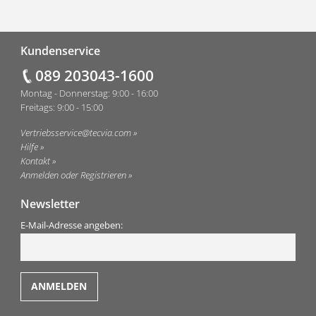
Fußzeile
Kundenservice
089 203043-1600
Montag - Donnerstag: 9:00 - 16:00
Freitags: 9:00 - 15:00
Vertriebsservice@tecvia.com
Hilfe
Kontakt
Anmelden oder Registrieren
Newsletter
E-Mail-Adresse angeben: