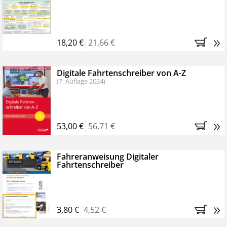
Kostenfreie Online-Seminare
Bestellen Sie jetzt das VerkehrsRundschau Profipaket im
»
Kennenlern-Abo für zwei Monate (inkl. der derzeitig
18,20 €
21,66 €
gesetzlichen MwSt. und Versandkosten).
Nach 2
Monaten brauchen Sie nichts weiter tun, das
Digitale Fahrtenschreiber von A-Z
Abonnement endet automatisch, es entstehen keine
(7. Auflage 2024)
weiteren Verpflichtungen.
»
53,00 €
56,71 €
Fahreranweisung Digitaler
Fahrtenschreiber
»
3,80 €
4,52 €