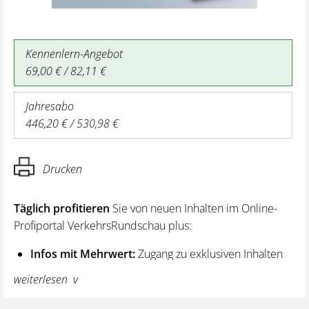
Kennenlern-Angebot
69,00 € / 82,11 €
Jahresabo
446,20 € / 530,98 €
Drucken
Täglich profitieren
Sie von neuen Inhalten im Online-
Profiportal VerkehrsRundschau plus:
Infos mit Mehrwert:
Zugang zu exklusiven Inhalten
und Hintergrundwissen – von aktuellen Regelungen
weiterlesen
wie z. B. bei den Lenk- und Ruhezeiten,
über vertiefende Premiumnews bis hin zu praktischen