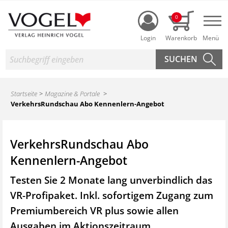
Login
0
Nav
Suche
Startseite
Magazine & Portale
VerkehrsRundschau Abo Kennenlern-Angebot
VerkehrsRundschau Abo
Kennenlern-Angebot
Testen Sie 2 Monate lang unverbindlich das
VR-Profipaket. Inkl. sofortigem Zugang zum
Premiumbereich VR plus sowie
allen
Ausgaben im Aktionszeitraum.