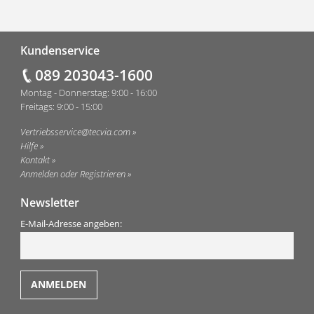
Fußzeile
Kundenservice
089 203043-1600
Montag - Donnerstag: 9:00 - 16:00
Freitags: 9:00 - 15:00
Vertriebsservice@tecvia.com
Hilfe
Kontakt
Anmelden oder Registrieren
Newsletter
E-Mail-Adresse angeben: