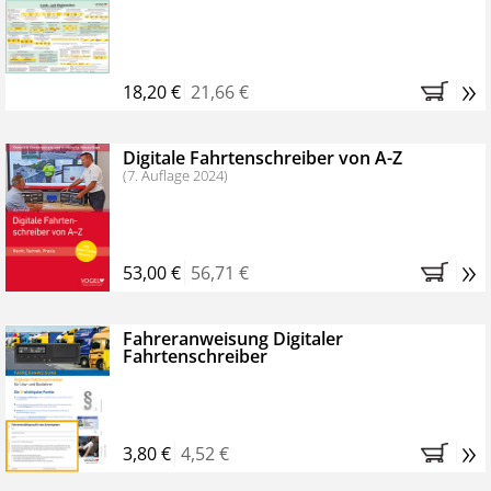
Kostenfreie Online-Seminare
Bestellen Sie jetzt das VerkehrsRundschau Profipaket im
»
Kennenlern-Abo für zwei Monate (inkl. der derzeitig
18,20 €
21,66 €
gesetzlichen MwSt. und Versandkosten).
Nach 2
Monaten brauchen Sie nichts weiter tun, das
Digitale Fahrtenschreiber von A-Z
Abonnement endet automatisch, es entstehen keine
(7. Auflage 2024)
weiteren Verpflichtungen.
»
53,00 €
56,71 €
Fahreranweisung Digitaler
Fahrtenschreiber
»
3,80 €
4,52 €