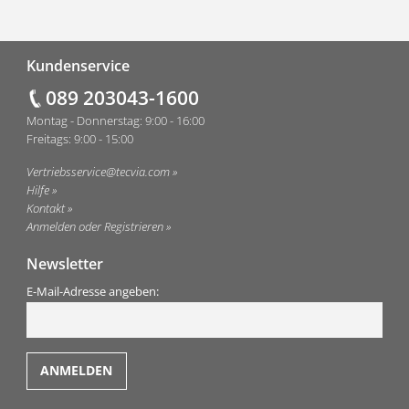
Fußzeile
Kundenservice
089 203043-1600
Montag - Donnerstag: 9:00 - 16:00
Freitags: 9:00 - 15:00
Vertriebsservice@tecvia.com
Hilfe
Kontakt
Anmelden oder Registrieren
Newsletter
E-Mail-Adresse angeben: