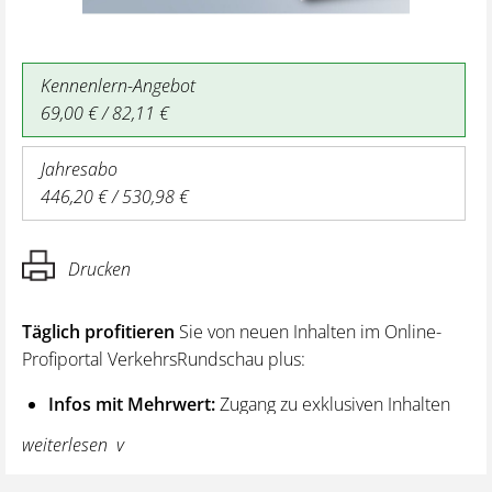
Kennenlern-Angebot
69,00 € / 82,11 €
Jahresabo
446,20 € / 530,98 €
Drucken
Täglich profitieren
Sie von neuen Inhalten im Online-
Profiportal VerkehrsRundschau plus:
Infos mit Mehrwert:
Zugang zu exklusiven Inhalten
und Hintergrundwissen – von aktuellen Regelungen
weiterlesen
wie z. B. bei den Lenk- und Ruhezeiten,
über vertiefende Premiumnews bis hin zu praktischen