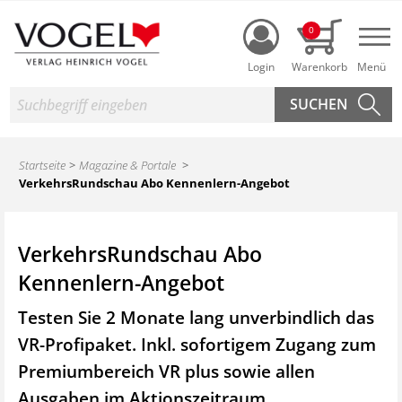
Login
0
Nav
Suche
Startseite
Magazine & Portale
VerkehrsRundschau Abo Kennenlern-Angebot
VerkehrsRundschau Abo
Kennenlern-Angebot
Testen Sie 2 Monate lang unverbindlich das
VR-Profipaket. Inkl. sofortigem Zugang zum
Premiumbereich VR plus sowie
allen
Ausgaben im Aktionszeitraum.