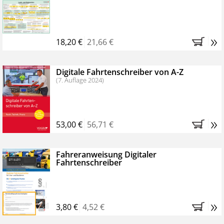
Kostenfreie Online-Seminare
Bestellen Sie jetzt das VerkehrsRundschau Profipaket im
»
Kennenlern-Abo für zwei Monate (inkl. der derzeitig
18,20 €
21,66 €
gesetzlichen MwSt. und Versandkosten).
Nach 2
Monaten brauchen Sie nichts weiter tun, das
Digitale Fahrtenschreiber von A-Z
Abonnement endet automatisch, es entstehen keine
(7. Auflage 2024)
weiteren Verpflichtungen.
»
53,00 €
56,71 €
Fahreranweisung Digitaler
Fahrtenschreiber
»
3,80 €
4,52 €