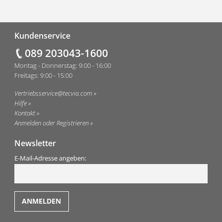
Fußzeile
Kundenservice
089 203043-1600
Montag - Donnerstag: 9:00 - 16:00
Freitags: 9:00 - 15:00
Vertriebsservice@tecvia.com
Hilfe
Kontakt
Anmelden oder Registrieren
Newsletter
E-Mail-Adresse angeben: