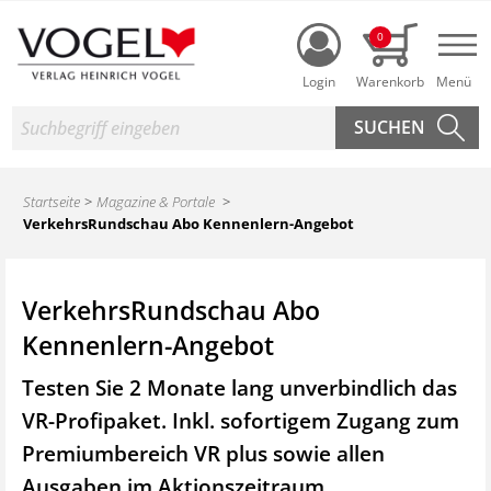
Login
0
Nav
Suche
Startseite
Magazine & Portale
VerkehrsRundschau Abo Kennenlern-Angebot
VerkehrsRundschau Abo
Kennenlern-Angebot
Testen Sie 2 Monate lang unverbindlich das
VR-Profipaket. Inkl. sofortigem Zugang zum
Premiumbereich VR plus sowie
allen
Ausgaben im Aktionszeitraum.