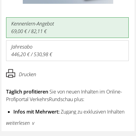
Kennenlern-Angebot
69,00 € / 82,11 €
Jahresabo
446,20 € / 530,98 €
Drucken
Täglich profitieren
Sie von neuen Inhalten im Online-
Profiportal VerkehrsRundschau plus:
Infos mit Mehrwert:
Zugang zu exklusiven Inhalten
und Hintergrundwissen – von aktuellen Regelungen
weiterlesen
wie z. B. bei den Lenk- und Ruhezeiten,
über vertiefende Premiumnews bis hin zu praktischen