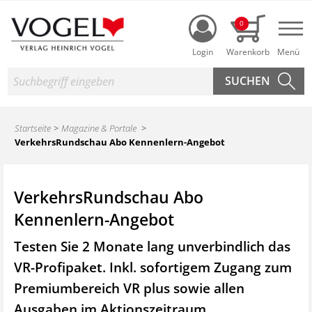
Login
0
Nav
Suche
Startseite
Magazine & Portale
VerkehrsRundschau Abo Kennenlern-Angebot
VerkehrsRundschau Abo
Kennenlern-Angebot
Testen Sie 2 Monate lang unverbindlich das
VR-Profipaket. Inkl. sofortigem Zugang zum
Premiumbereich VR plus sowie
allen
Ausgaben im Aktionszeitraum.