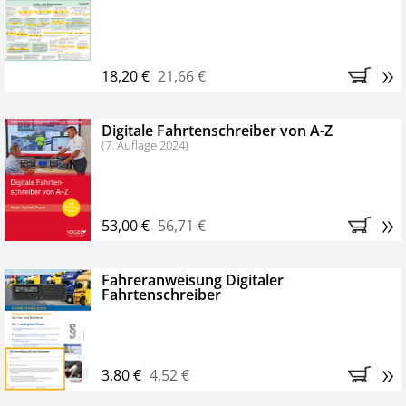
Kostenfreie Online-Seminare
Bestellen Sie jetzt das VerkehrsRundschau Profipaket im
»
Kennenlern-Abo für zwei Monate (inkl. der derzeitig
18,20 €
21,66 €
gesetzlichen MwSt. und Versandkosten).
Nach 2
Monaten brauchen Sie nichts weiter tun, das
Digitale Fahrtenschreiber von A-Z
Abonnement endet automatisch, es entstehen keine
(7. Auflage 2024)
weiteren Verpflichtungen.
»
53,00 €
56,71 €
Fahreranweisung Digitaler
Fahrtenschreiber
»
3,80 €
4,52 €