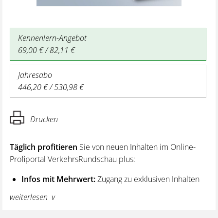
Kennenlern-Angebot
69,00 € / 82,11 €
Jahresabo
446,20 € / 530,98 €
Drucken
Täglich profitieren
Sie von neuen Inhalten im Online-
Profiportal VerkehrsRundschau plus:
Infos mit Mehrwert:
Zugang zu exklusiven Inhalten
und Hintergrundwissen – von aktuellen Regelungen
weiterlesen
wie z. B. bei den Lenk- und Ruhezeiten,
über vertiefende Premiumnews bis hin zu praktischen