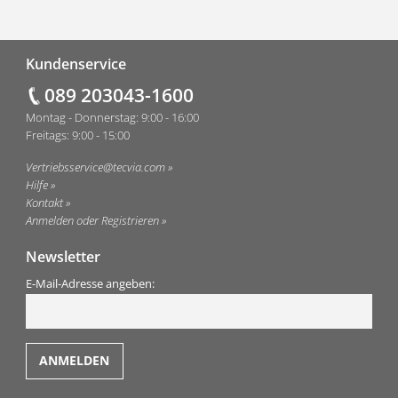
Fußzeile
Kundenservice
089 203043-1600
Montag - Donnerstag: 9:00 - 16:00
Freitags: 9:00 - 15:00
Vertriebsservice@tecvia.com
Hilfe
Kontakt
Anmelden oder Registrieren
Newsletter
E-Mail-Adresse angeben: