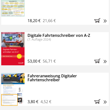
Kostenfreie Online-Seminare
Bestellen Sie jetzt das VerkehrsRundschau Profipaket im
»
Kennenlern-Abo für zwei Monate (inkl. der derzeitig
18,20 €
21,66 €
gesetzlichen MwSt. und Versandkosten).
Nach 2
Monaten brauchen Sie nichts weiter tun, das
Digitale Fahrtenschreiber von A-Z
Abonnement endet automatisch, es entstehen keine
(7. Auflage 2024)
weiteren Verpflichtungen.
»
53,00 €
56,71 €
Fahreranweisung Digitaler
Fahrtenschreiber
»
3,80 €
4,52 €