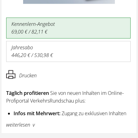
Kennenlern-Angebot
69,00 € / 82,11 €
Jahresabo
446,20 € / 530,98 €
Drucken
Täglich profitieren
Sie von neuen Inhalten im Online-
Profiportal VerkehrsRundschau plus:
Infos mit Mehrwert:
Zugang zu exklusiven Inhalten
und Hintergrundwissen – von aktuellen Regelungen
weiterlesen
wie z. B. bei den Lenk- und Ruhezeiten,
über vertiefende Premiumnews bis hin zu praktischen