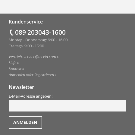
Fußzeile
Kundenservice
089 203043-1600
Montag - Donnerstag: 9:00 - 16:00
Freitags: 9:00 - 15:00
Vertriebsservice@tecvia.com
Hilfe
Kontakt
Anmelden oder Registrieren
Newsletter
E-Mail-Adresse angeben: