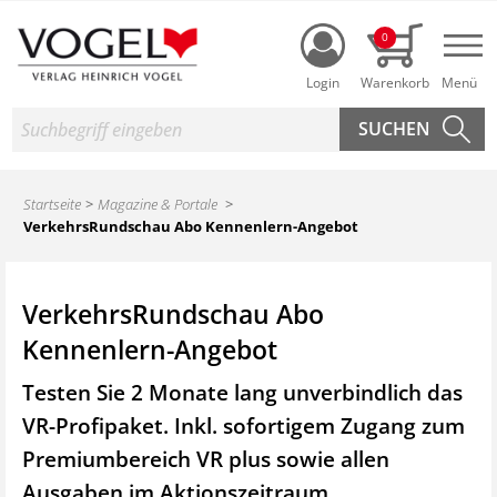
Login
0
Nav
Suche
Startseite
Magazine & Portale
VerkehrsRundschau Abo Kennenlern-Angebot
VerkehrsRundschau Abo
Kennenlern-Angebot
Testen Sie 2 Monate lang unverbindlich das
VR-Profipaket. Inkl. sofortigem Zugang zum
Premiumbereich VR plus sowie
allen
Ausgaben im Aktionszeitraum.