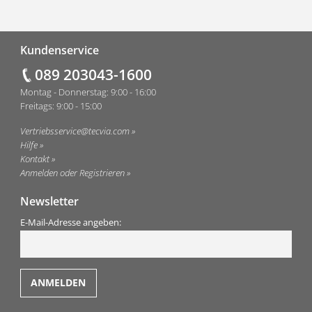
Fußzeile
Kundenservice
089 203043-1600
Montag - Donnerstag: 9:00 - 16:00
Freitags: 9:00 - 15:00
Vertriebsservice@tecvia.com
Hilfe
Kontakt
Anmelden oder Registrieren
Newsletter
E-Mail-Adresse angeben: