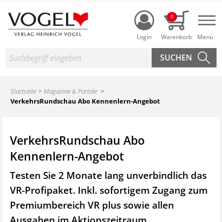
Login
0
Nav
Suche
Startseite
Magazine & Portale
VerkehrsRundschau Abo Kennenlern-Angebot
VerkehrsRundschau Abo
Kennenlern-Angebot
Testen Sie 2 Monate lang unverbindlich das
VR-Profipaket. Inkl. sofortigem Zugang zum
Premiumbereich VR plus sowie
allen
Ausgaben im Aktionszeitraum.