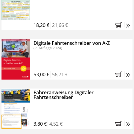
Kostenfreie Online-Seminare
Bestellen Sie jetzt das VerkehrsRundschau Profipaket im
»
Kennenlern-Abo für zwei Monate (inkl. der derzeitig
18,20 €
21,66 €
gesetzlichen MwSt. und Versandkosten).
Nach 2
Monaten brauchen Sie nichts weiter tun, das
Digitale Fahrtenschreiber von A-Z
Abonnement endet automatisch, es entstehen keine
(7. Auflage 2024)
weiteren Verpflichtungen.
»
53,00 €
56,71 €
Fahreranweisung Digitaler
Fahrtenschreiber
»
3,80 €
4,52 €