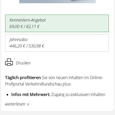
Kennenlern-Angebot
69,00 € / 82,11 €
Jahresabo
446,20 € / 530,98 €
Drucken
Täglich profitieren
Sie von neuen Inhalten im Online-
Profiportal VerkehrsRundschau plus:
Infos mit Mehrwert:
Zugang zu exklusiven Inhalten
und Hintergrundwissen – von aktuellen Regelungen
weiterlesen
wie z. B. bei den Lenk- und Ruhezeiten,
über vertiefende Premiumnews bis hin zu praktischen