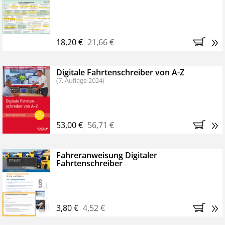
Kostenfreie Online-Seminare
Bestellen Sie jetzt das VerkehrsRundschau Profipaket im
»
Kennenlern-Abo für zwei Monate (inkl. der derzeitig
18,20 €
21,66 €
gesetzlichen MwSt. und Versandkosten).
Nach 2
Monaten brauchen Sie nichts weiter tun, das
Digitale Fahrtenschreiber von A-Z
Abonnement endet automatisch, es entstehen keine
(7. Auflage 2024)
weiteren Verpflichtungen.
»
53,00 €
56,71 €
Fahreranweisung Digitaler
Fahrtenschreiber
»
3,80 €
4,52 €