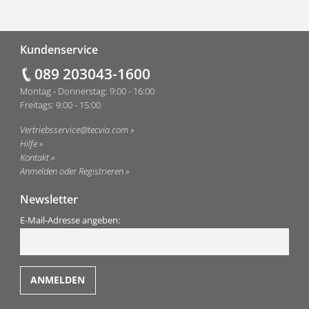
Fußzeile
Kundenservice
089 203043-1600
Montag - Donnerstag: 9:00 - 16:00
Freitags: 9:00 - 15:00
Vertriebsservice@tecvia.com
Hilfe
Kontakt
Anmelden oder Registrieren
Newsletter
E-Mail-Adresse angeben: