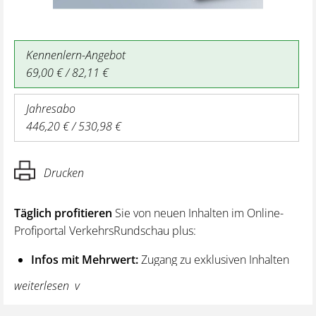
Kennenlern-Angebot
69,00 € / 82,11 €
Jahresabo
446,20 € / 530,98 €
Drucken
Täglich profitieren
Sie von neuen Inhalten im Online-
Profiportal VerkehrsRundschau plus:
Infos mit Mehrwert:
Zugang zu exklusiven Inhalten
und Hintergrundwissen – von aktuellen Regelungen
weiterlesen
wie z. B. bei den Lenk- und Ruhezeiten,
über vertiefende Premiumnews bis hin zu praktischen