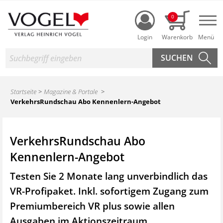
Login
0
Nav
Suche
Startseite
Magazine & Portale
VerkehrsRundschau Abo Kennenlern-Angebot
VerkehrsRundschau Abo
Kennenlern-Angebot
Testen Sie 2 Monate lang unverbindlich das
VR-Profipaket. Inkl. sofortigem Zugang zum
Premiumbereich VR plus sowie
allen
Ausgaben im Aktionszeitraum.