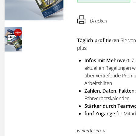
Drucken
Täglich profitieren
Sie vo
plus:
Infos mit Mehrwert:
Z
aktuellen Regelungen wi
über vertiefende Premi
Arbeitshilfen
Zahlen, Daten, Fakten:
Fahrverbotskalender
Stärker durch Teamwo
fünf Zugänge
für Mitar
Sie erhalten
alle Ausgabe
weiterlesen