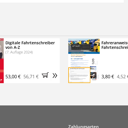
 der zweimonatigen Laufzeit
erscheinen
.
echtssichere Transportlogistik
bühren für VerkehrsRundschau Veranstaltungen
inare
Digitale Fahrtenschreiber
Fahreranweis
von A-Z
Fahrtenschre
rkehrsRundschau Profipaket im Kennenlern-Abo für zwei
(7. Auflage 2024)
g gesetzlichen MwSt. und Versandkosten).
Nach 2 Monaten
er tun, das Abonnement endet automatisch, es
»
 Verpflichtungen.
53,00 €
56,71 €
3,80 €
4,52 
Zahlungsarten