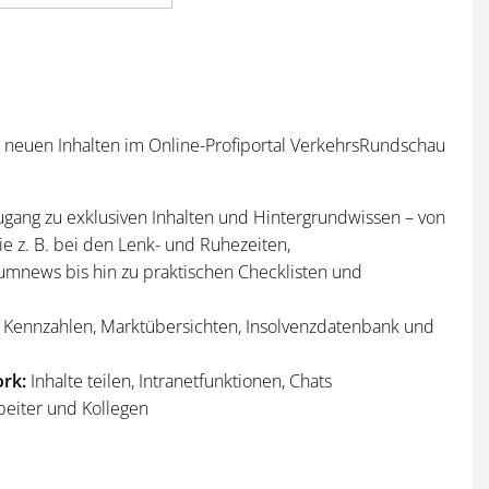
n neuen Inhalten im Online-Profiportal VerkehrsRundschau
ugang zu exklusiven Inhalten und Hintergrundwissen – von
e z. B. bei den Lenk- und Ruhezeiten,
umnews bis hin zu praktischen Checklisten und
Kennzahlen, Marktübersichten, Insolvenzdatenbank und
rk:
Inhalte teilen, Intranetfunktionen, Chats
beiter und Kollegen
n
und
Sonderhefte
der VerkehrsRundschau
per Post und