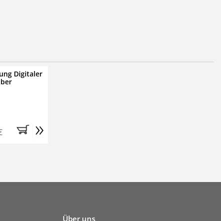
ung Digitaler
iber
»
€
Über uns