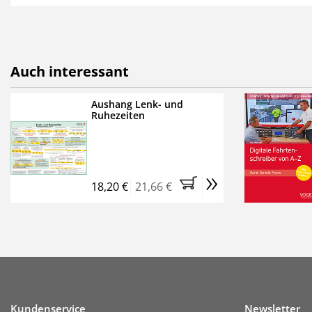
als E-Paper,
die innerhalb
Weitere Extras:
FUMO: Compliance für R
Auch interessant
Ermäßigte Teilnahmege
Kostenfreie Online-Sem
Aushang Lenk- und
Ruhezeiten
Bestellen Sie jetzt das Ve
Monate (inkl. der derzeiti
brauchen Sie nichts weit
»
entstehen keine weiteren
18,20 €
21,66 €
Kundenservice
Newsletter