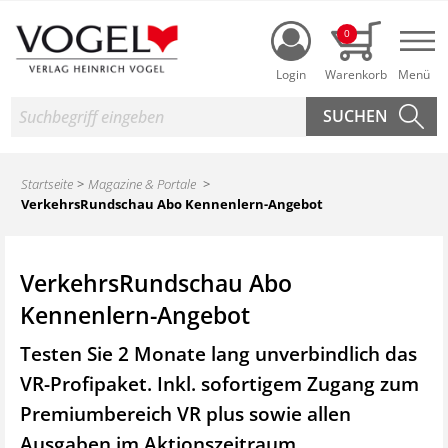
Login
0
Nav
Suche
Startseite
Magazine & Portale
VerkehrsRundschau Abo Kennenlern-Angebot
VerkehrsRundschau Abo
Kennenlern-Angebot
Testen Sie 2 Monate lang unverbindlich das
VR-Profipaket. Inkl. sofortigem Zugang zum
Premiumbereich VR plus sowie
allen
Ausgaben im Aktionszeitraum.