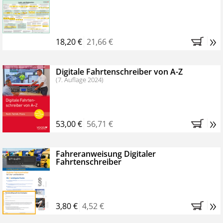
Kostenfreie Online-Seminare
Bestellen Sie jetzt das VerkehrsRundschau Profipaket im
»
Kennenlern-Abo für zwei Monate (inkl. der derzeitig
18,20 €
21,66 €
gesetzlichen MwSt. und Versandkosten).
Nach 2
Monaten brauchen Sie nichts weiter tun, das
Digitale Fahrtenschreiber von A-Z
Abonnement endet automatisch, es entstehen keine
(7. Auflage 2024)
weiteren Verpflichtungen.
»
53,00 €
56,71 €
Fahreranweisung Digitaler
Fahrtenschreiber
»
3,80 €
4,52 €