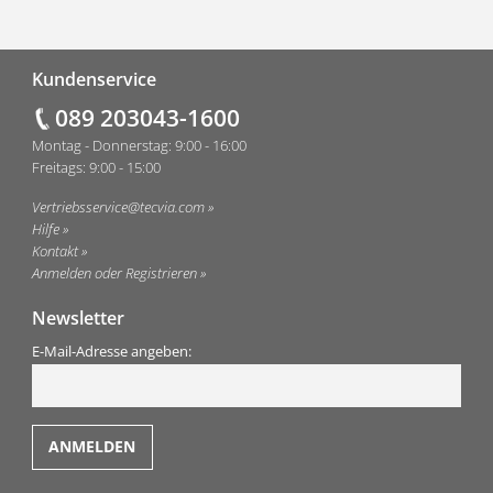
Fußzeile
Kundenservice
089 203043-1600
Montag - Donnerstag: 9:00 - 16:00
Freitags: 9:00 - 15:00
Vertriebsservice@tecvia.com
Hilfe
Kontakt
Anmelden oder Registrieren
Newsletter
E-Mail-Adresse angeben: