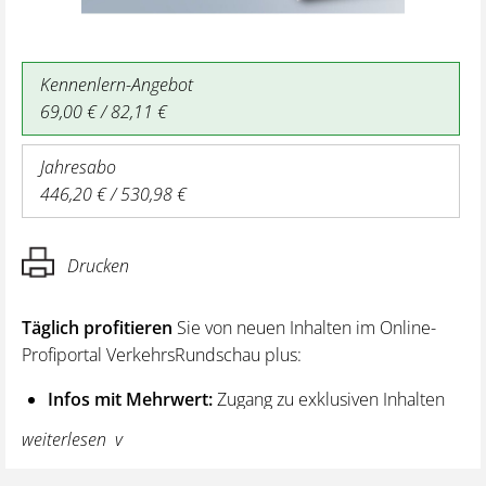
Kennenlern-Angebot
69,00 € / 82,11 €
Jahresabo
446,20 € / 530,98 €
Drucken
Täglich profitieren
Sie von neuen Inhalten im Online-
Profiportal VerkehrsRundschau plus:
Infos mit Mehrwert:
Zugang zu exklusiven Inhalten
und Hintergrundwissen – von aktuellen Regelungen
weiterlesen
wie z. B. bei den Lenk- und Ruhezeiten,
über vertiefende Premiumnews bis hin zu praktischen