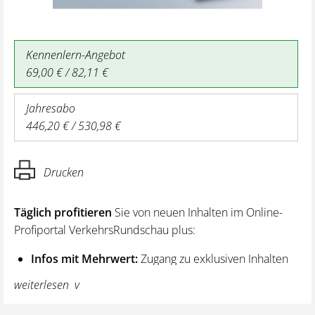
Kennenlern-Angebot
69,00 € / 82,11 €
Jahresabo
446,20 € / 530,98 €
Drucken
Täglich profitieren
Sie von neuen Inhalten im Online-
Profiportal VerkehrsRundschau plus:
Infos mit Mehrwert:
Zugang zu exklusiven Inhalten
und Hintergrundwissen – von aktuellen Regelungen
weiterlesen
wie z. B. bei den Lenk- und Ruhezeiten,
über vertiefende Premiumnews bis hin zu praktischen