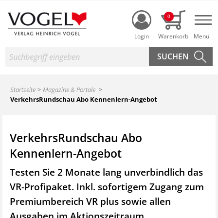
Login
0
Nav
Suche
Startseite
Magazine & Portale
VerkehrsRundschau Abo Kennenlern-Angebot
VerkehrsRundschau Abo
Kennenlern-Angebot
Testen Sie 2 Monate lang unverbindlich das
VR-Profipaket. Inkl. sofortigem Zugang zum
Premiumbereich VR plus sowie
allen
Ausgaben im Aktionszeitraum.