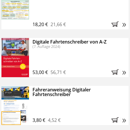
Kostenfreie Online-Seminare
Bestellen Sie jetzt das VerkehrsRundschau Profipaket im
»
Kennenlern-Abo für zwei Monate (inkl. der derzeitig
18,20 €
21,66 €
gesetzlichen MwSt. und Versandkosten).
Nach 2
Monaten brauchen Sie nichts weiter tun, das
Digitale Fahrtenschreiber von A-Z
Abonnement endet automatisch, es entstehen keine
(7. Auflage 2024)
weiteren Verpflichtungen.
»
53,00 €
56,71 €
Fahreranweisung Digitaler
Fahrtenschreiber
»
3,80 €
4,52 €