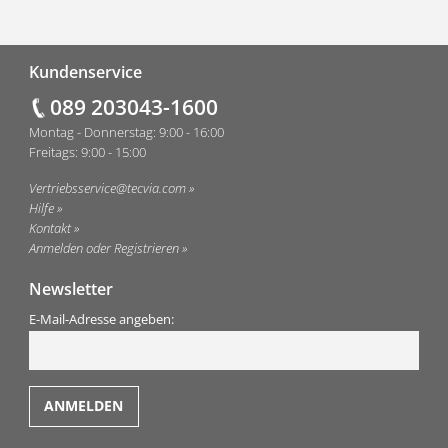
Fußzeile
Kundenservice
089 203043-1600
Montag - Donnerstag: 9:00 - 16:00
Freitags: 9:00 - 15:00
Vertriebsservice@tecvia.com
Hilfe
Kontakt
Anmelden oder Registrieren
Newsletter
E-Mail-Adresse angeben: