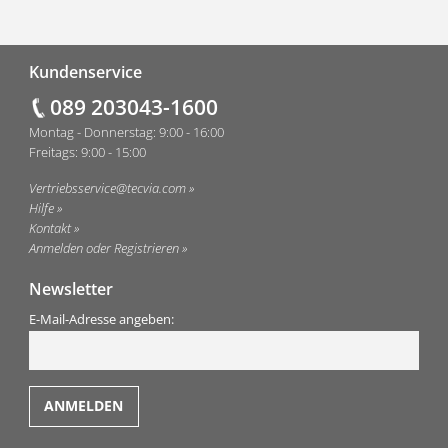
Fußzeile
Kundenservice
089 203043-1600
Montag - Donnerstag: 9:00 - 16:00
Freitags: 9:00 - 15:00
Vertriebsservice@tecvia.com
Hilfe
Kontakt
Anmelden oder Registrieren
Newsletter
E-Mail-Adresse angeben: