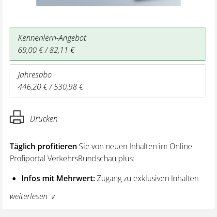
Kennenlern-Angebot
69,00 € / 82,11 €
Jahresabo
446,20 € / 530,98 €
Drucken
Täglich profitieren
Sie von neuen Inhalten im Online-
Profiportal VerkehrsRundschau plus:
Infos mit Mehrwert:
Zugang zu exklusiven Inhalten
und Hintergrundwissen – von aktuellen Regelungen
weiterlesen
wie z. B. bei den Lenk- und Ruhezeiten,
über vertiefende Premiumnews bis hin zu praktischen