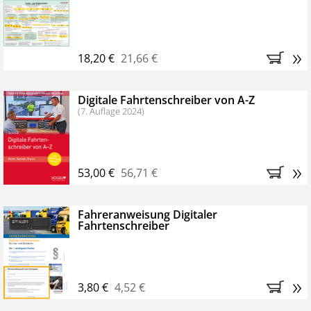
Kostenfreie Online-Seminare
Bestellen Sie jetzt das VerkehrsRundschau Profipaket im
»
Kennenlern-Abo für zwei Monate (inkl. der derzeitig
18,20 €
21,66 €
gesetzlichen MwSt. und Versandkosten).
Nach 2
Monaten brauchen Sie nichts weiter tun, das
Digitale Fahrtenschreiber von A-Z
Abonnement endet automatisch, es entstehen keine
(7. Auflage 2024)
weiteren Verpflichtungen.
»
53,00 €
56,71 €
Fahreranweisung Digitaler
Fahrtenschreiber
»
3,80 €
4,52 €