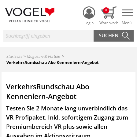
Login
0
Nav
Suche
Startseite
Magazine & Portale
VerkehrsRundschau Abo Kennenlern-Angebot
VerkehrsRundschau Abo
Kennenlern-Angebot
Testen Sie 2 Monate lang unverbindlich das
VR-Profipaket. Inkl. sofortigem Zugang zum
Premiumbereich VR plus sowie
allen
Ausgaben im Aktionszeitraum.