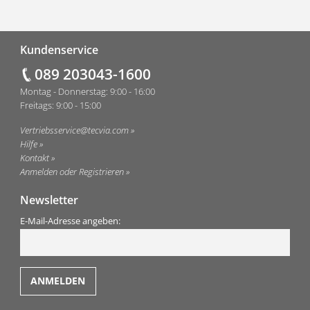
Fußzeile
Kundenservice
089 203043-1600
Montag - Donnerstag: 9:00 - 16:00
Freitags: 9:00 - 15:00
Vertriebsservice@tecvia.com
Hilfe
Kontakt
Anmelden oder Registrieren
Newsletter
E-Mail-Adresse angeben: