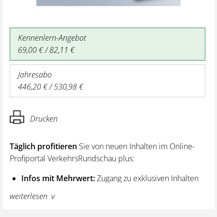
Kennenlern-Angebot
69,00 € / 82,11 €
Jahresabo
446,20 € / 530,98 €
Drucken
Täglich profitieren
Sie von neuen Inhalten im Online-
Profiportal VerkehrsRundschau plus:
Infos mit Mehrwert:
Zugang zu exklusiven Inhalten
und Hintergrundwissen – von aktuellen Regelungen
weiterlesen
wie z. B. bei den Lenk- und Ruhezeiten,
über vertiefende Premiumnews bis hin zu praktischen