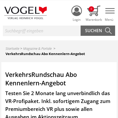
Login
0
Nav
Suche
Startseite
Magazine & Portale
VerkehrsRundschau Abo Kennenlern-Angebot
VerkehrsRundschau Abo
Kennenlern-Angebot
Testen Sie 2 Monate lang unverbindlich das
VR-Profipaket. Inkl. sofortigem Zugang zum
Premiumbereich VR plus sowie
allen
Ausgaben im Aktionszeitraum.