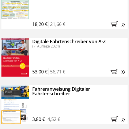
Kostenfreie Online-Seminare
Bestellen Sie jetzt das VerkehrsRundschau Profipaket im
»
Kennenlern-Abo für zwei Monate (inkl. der derzeitig
18,20 €
21,66 €
gesetzlichen MwSt. und Versandkosten).
Nach 2
Monaten brauchen Sie nichts weiter tun, das
Digitale Fahrtenschreiber von A-Z
Abonnement endet automatisch, es entstehen keine
(7. Auflage 2024)
weiteren Verpflichtungen.
»
53,00 €
56,71 €
Fahreranweisung Digitaler
Fahrtenschreiber
»
3,80 €
4,52 €