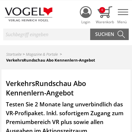
Login
0
Nav
Suche
Startseite
Magazine & Portale
VerkehrsRundschau Abo Kennenlern-Angebot
VerkehrsRundschau Abo
Kennenlern-Angebot
Testen Sie 2 Monate lang unverbindlich das
VR-Profipaket. Inkl. sofortigem Zugang zum
Premiumbereich VR plus sowie
allen
Ausgaben im Aktionszeitraum.