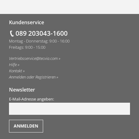
Fußzeile
Kundenservice
089 203043-1600
Montag - Donnerstag: 9:00 - 16:00
Freitags: 9:00 - 15:00
Vertriebsservice@tecvia.com
Hilfe
Kontakt
Anmelden oder Registrieren
Newsletter
E-Mail-Adresse angeben: