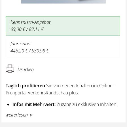
Kennenlern-Angebot
69,00 € / 82,11 €
Jahresabo
446,20 € / 530,98 €
Drucken
Täglich profitieren
Sie von neuen Inhalten im Online-
Profiportal VerkehrsRundschau plus:
Infos mit Mehrwert:
Zugang zu exklusiven Inhalten
und Hintergrundwissen – von aktuellen Regelungen
weiterlesen
wie z. B. bei den Lenk- und Ruhezeiten,
über vertiefende Premiumnews bis hin zu praktischen