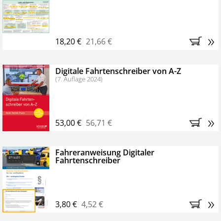
Kostenfreie Online-Seminare
Bestellen Sie jetzt das VerkehrsRundschau Profipaket im
»
Kennenlern-Abo für zwei Monate (inkl. der derzeitig
18,20 €
21,66 €
gesetzlichen MwSt. und Versandkosten).
Nach 2
Monaten brauchen Sie nichts weiter tun, das
Digitale Fahrtenschreiber von A-Z
Abonnement endet automatisch, es entstehen keine
(7. Auflage 2024)
weiteren Verpflichtungen.
»
53,00 €
56,71 €
Fahreranweisung Digitaler
Fahrtenschreiber
»
3,80 €
4,52 €