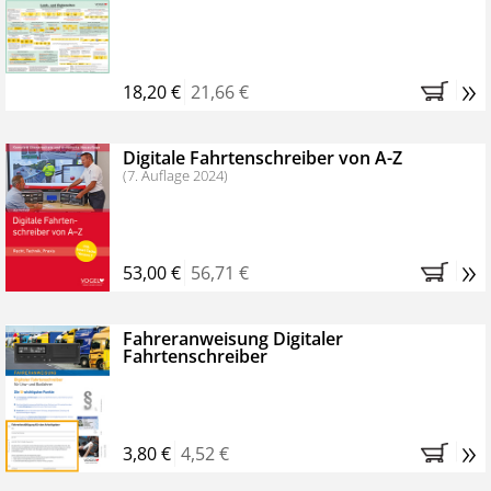
Kostenfreie Online-Seminare
Bestellen Sie jetzt das VerkehrsRundschau Profipaket im
»
Kennenlern-Abo für zwei Monate (inkl. der derzeitig
18,20 €
21,66 €
gesetzlichen MwSt. und Versandkosten).
Nach 2
Monaten brauchen Sie nichts weiter tun, das
Digitale Fahrtenschreiber von A-Z
Abonnement endet automatisch, es entstehen keine
(7. Auflage 2024)
weiteren Verpflichtungen.
»
53,00 €
56,71 €
Fahreranweisung Digitaler
Fahrtenschreiber
»
3,80 €
4,52 €