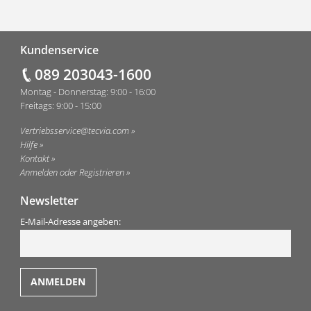
Fußzeile
Kundenservice
089 203043-1600
Montag - Donnerstag: 9:00 - 16:00
Freitags: 9:00 - 15:00
Vertriebsservice@tecvia.com
Hilfe
Kontakt
Anmelden oder Registrieren
Newsletter
E-Mail-Adresse angeben: