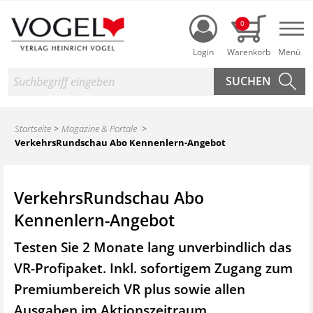
Login
0
Nav
Suche
Startseite
Magazine & Portale
VerkehrsRundschau Abo Kennenlern-Angebot
VerkehrsRundschau Abo
Kennenlern-Angebot
Testen Sie 2 Monate lang unverbindlich das
VR-Profipaket. Inkl. sofortigem Zugang zum
Premiumbereich VR plus sowie
allen
Ausgaben im Aktionszeitraum.