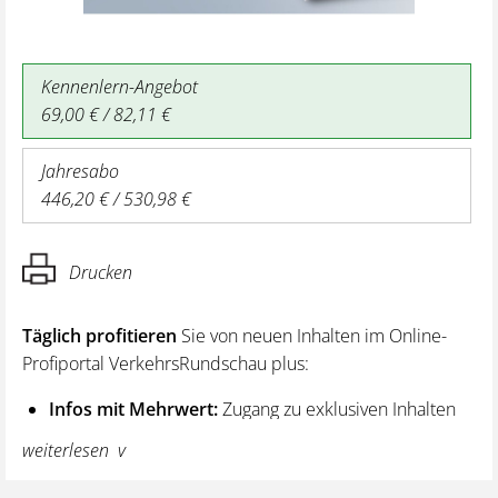
Kennenlern-Angebot
69,00 € / 82,11 €
Jahresabo
446,20 € / 530,98 €
Drucken
Täglich profitieren
Sie von neuen Inhalten im Online-
Profiportal VerkehrsRundschau plus:
Infos mit Mehrwert:
Zugang zu exklusiven Inhalten
und Hintergrundwissen – von aktuellen Regelungen
weiterlesen
wie z. B. bei den Lenk- und Ruhezeiten,
über vertiefende Premiumnews bis hin zu praktischen