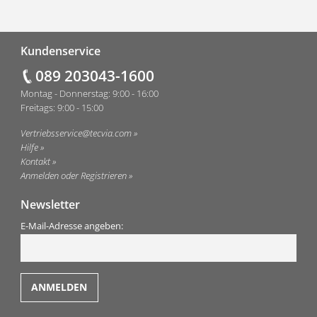
Fußzeile
Kundenservice
089 203043-1600
Montag - Donnerstag: 9:00 - 16:00
Freitags: 9:00 - 15:00
Vertriebsservice@tecvia.com
Hilfe
Kontakt
Anmelden oder Registrieren
Newsletter
E-Mail-Adresse angeben: