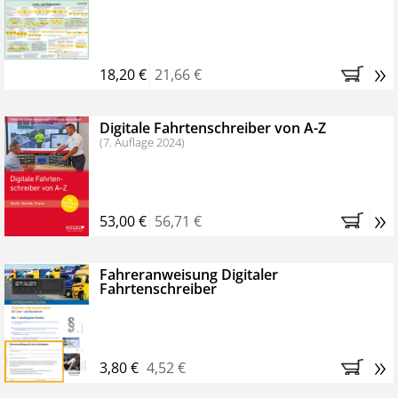
Kostenfreie Online-Seminare
Bestellen Sie jetzt das VerkehrsRundschau Profipaket im
»
Kennenlern-Abo für zwei Monate (inkl. der derzeitig
18,20 €
21,66 €
gesetzlichen MwSt. und Versandkosten).
Nach 2
Monaten brauchen Sie nichts weiter tun, das
Digitale Fahrtenschreiber von A-Z
Abonnement endet automatisch, es entstehen keine
(7. Auflage 2024)
weiteren Verpflichtungen.
»
53,00 €
56,71 €
Fahreranweisung Digitaler
Fahrtenschreiber
»
3,80 €
4,52 €