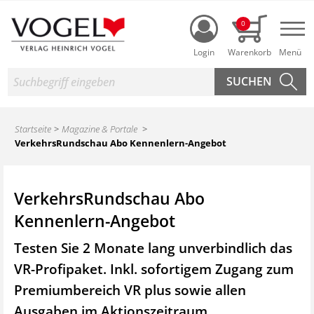
Login
0
Nav
Suche
Startseite
Magazine & Portale
VerkehrsRundschau Abo Kennenlern-Angebot
VerkehrsRundschau Abo
Kennenlern-Angebot
Testen Sie 2 Monate lang unverbindlich das
VR-Profipaket. Inkl. sofortigem Zugang zum
Premiumbereich VR plus sowie
allen
Ausgaben im Aktionszeitraum.