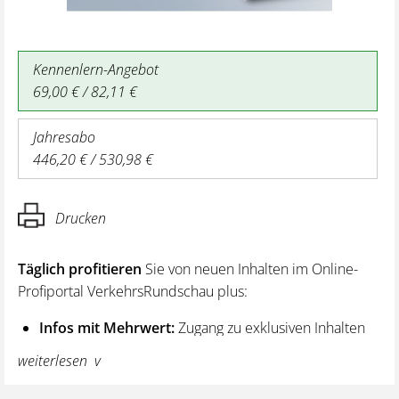
Kennenlern-Angebot
69,00 € / 82,11 €
Jahresabo
446,20 € / 530,98 €
Drucken
Täglich profitieren
Sie von neuen Inhalten im Online-
Profiportal VerkehrsRundschau plus:
Infos mit Mehrwert:
Zugang zu exklusiven Inhalten
und Hintergrundwissen – von aktuellen Regelungen
weiterlesen
wie z. B. bei den Lenk- und Ruhezeiten,
über vertiefende Premiumnews bis hin zu praktischen