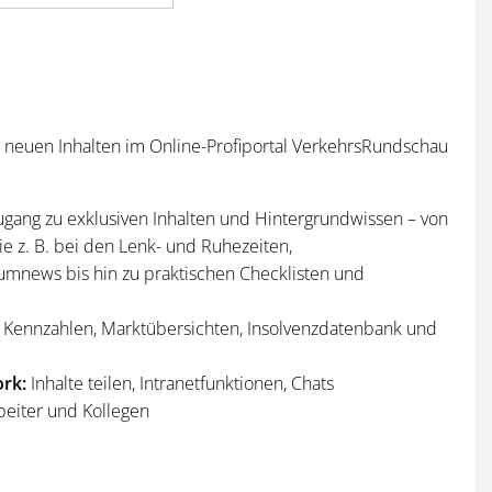
n neuen Inhalten im Online-Profiportal VerkehrsRundschau
ugang zu exklusiven Inhalten und Hintergrundwissen – von
e z. B. bei den Lenk- und Ruhezeiten,
umnews bis hin zu praktischen Checklisten und
Kennzahlen, Marktübersichten, Insolvenzdatenbank und
rk:
Inhalte teilen, Intranetfunktionen, Chats
beiter und Kollegen
n
und
Sonderhefte
der VerkehrsRundschau
per Post und