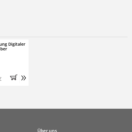
ung Digitaler
iber
»
€
Über uns