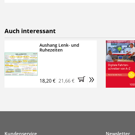
als E-Paper,
die innerhalb
Weitere Extras:
FUMO: Compliance für R
Auch interessant
Ermäßigte Teilnahmege
Kostenfreie Online-Sem
Aushang Lenk- und
Ruhezeiten
Bestellen Sie jetzt das Ve
Monate (inkl. der derzeiti
brauchen Sie nichts weit
»
entstehen keine weiteren
18,20 €
21,66 €
Kundenservice
Newsletter