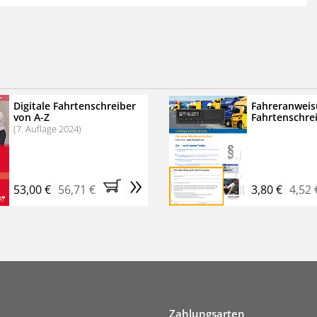
 der zweimonatigen Laufzeit
erscheinen
.
echtssichere Transportlogistik
bühren für VerkehrsRundschau Veranstaltungen
inare
Digitale Fahrtenschreiber
Fahreranweis
von A-Z
Fahrtenschre
rkehrsRundschau Profipaket im Kennenlern-Abo für zwei
(7. Auflage 2024)
g gesetzlichen MwSt. und Versandkosten).
Nach 2 Monaten
er tun, das Abonnement endet automatisch, es
»
 Verpflichtungen.
53,00 €
56,71 €
3,80 €
4,52 
Zahlungsarten