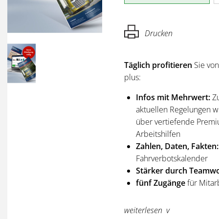
Drucken
Täglich profitieren
Sie vo
plus:
Infos mit Mehrwert:
Z
aktuellen Regelungen wi
über vertiefende Premi
Arbeitshilfen
Zahlen, Daten, Fakten:
Fahrverbotskalender
Stärker durch Teamwo
fünf Zugänge
für Mitar
Sie erhalten
alle Ausgabe
weiterlesen