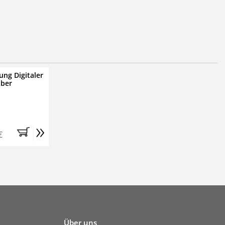
ung Digitaler
iber
»
€
Über uns