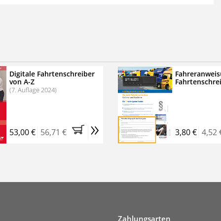
 der zweimonatigen Laufzeit
erscheinen
.
echtssichere Transportlogistik
bühren für VerkehrsRundschau Veranstaltungen
inare
Digitale Fahrtenschreiber
Fahreranweis
von A-Z
Fahrtenschre
rkehrsRundschau Profipaket im Kennenlern-Abo für zwei
(7. Auflage 2024)
g gesetzlichen MwSt. und Versandkosten).
Nach 2 Monaten
er tun, das Abonnement endet automatisch, es
»
 Verpflichtungen.
53,00 €
56,71 €
3,80 €
4,52 
Zahlungsarten