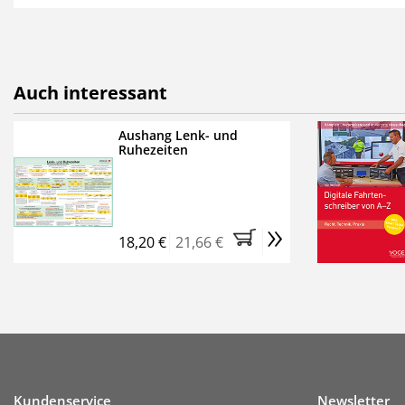
als E-Paper,
die innerhalb
Weitere Extras:
FUMO: Compliance für R
Auch interessant
Ermäßigte Teilnahmege
Kostenfreie Online-Sem
Aushang Lenk- und
Ruhezeiten
Bestellen Sie jetzt das Ve
Monate (inkl. der derzeiti
brauchen Sie nichts weit
»
entstehen keine weiteren
18,20 €
21,66 €
Kundenservice
Newsletter