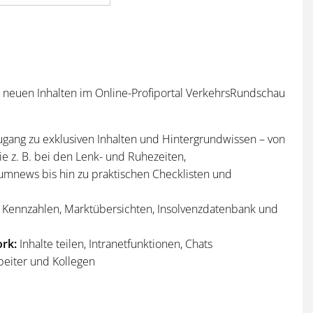
n neuen Inhalten im Online-Profiportal VerkehrsRundschau
ugang zu exklusiven Inhalten und Hintergrundwissen – von
e z. B. bei den Lenk- und Ruhezeiten,
umnews bis hin zu praktischen Checklisten und
Kennzahlen, Marktübersichten, Insolvenzdatenbank und
rk:
Inhalte teilen, Intranetfunktionen, Chats
beiter und Kollegen
n
und
Sonderhefte
der VerkehrsRundschau
per Post und