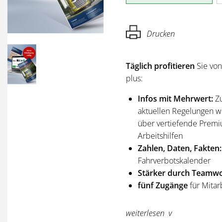
Drucken
Täglich profitieren
Sie vo
plus:
Infos mit Mehrwert:
Z
aktuellen Regelungen wi
über vertiefende Premi
Arbeitshilfen
Zahlen, Daten, Fakten:
Fahrverbotskalender
Stärker durch Teamwo
fünf Zugänge
für Mitar
Sie erhalten
alle Ausgabe
weiterlesen