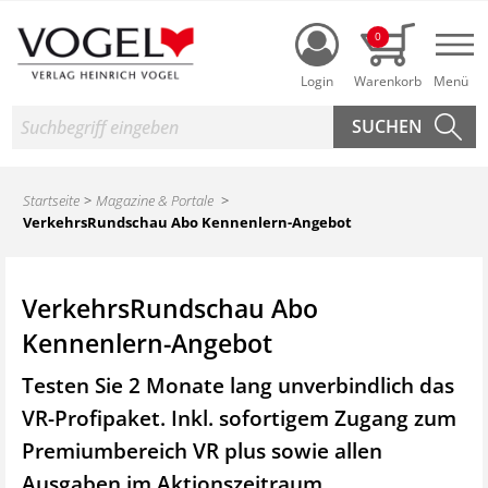
Login
0
Nav
Suche
Startseite
Magazine & Portale
VerkehrsRundschau Abo Kennenlern-Angebot
VerkehrsRundschau Abo
Kennenlern-Angebot
Testen Sie 2 Monate lang unverbindlich das
VR-Profipaket. Inkl. sofortigem Zugang zum
Premiumbereich VR plus sowie
allen
Ausgaben im Aktionszeitraum.