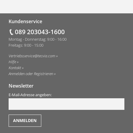
Fußzeile
Kundenservice
089 203043-1600
Montag - Donnerstag: 9:00 - 16:00
Freitags: 9:00 - 15:00
Vertriebsservice@tecvia.com
Hilfe
Kontakt
Anmelden oder Registrieren
Newsletter
E-Mail-Adresse angeben: