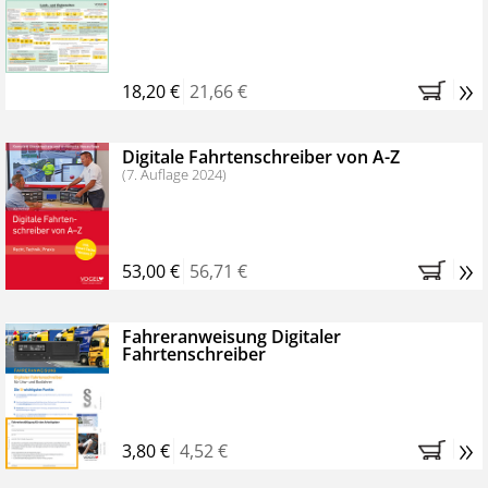
Kostenfreie Online-Seminare
Bestellen Sie jetzt das VerkehrsRundschau Profipaket im
»
Kennenlern-Abo für zwei Monate (inkl. der derzeitig
18,20 €
21,66 €
gesetzlichen MwSt. und Versandkosten).
Nach 2
Monaten brauchen Sie nichts weiter tun, das
Digitale Fahrtenschreiber von A-Z
Abonnement endet automatisch, es entstehen keine
(7. Auflage 2024)
weiteren Verpflichtungen.
»
53,00 €
56,71 €
Fahreranweisung Digitaler
Fahrtenschreiber
»
3,80 €
4,52 €