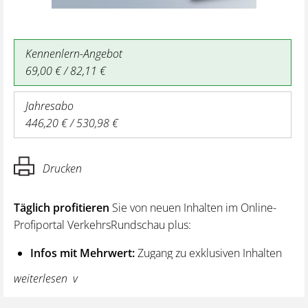
Kennenlern-Angebot
69,00 € / 82,11 €
Jahresabo
446,20 € / 530,98 €
Drucken
Täglich profitieren
Sie von neuen Inhalten im Online-
Profiportal VerkehrsRundschau plus:
Infos mit Mehrwert:
Zugang zu exklusiven Inhalten
und Hintergrundwissen – von aktuellen Regelungen
weiterlesen
wie z. B. bei den Lenk- und Ruhezeiten,
über vertiefende Premiumnews bis hin zu praktischen