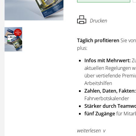
Drucken
Täglich profitieren
Sie vo
plus:
Infos mit Mehrwert:
Z
aktuellen Regelungen wi
über vertiefende Premi
Arbeitshilfen
Zahlen, Daten, Fakten:
Fahrverbotskalender
Stärker durch Teamwo
fünf Zugänge
für Mitar
Sie erhalten
alle Ausgabe
weiterlesen