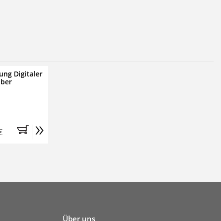
ung Digitaler
iber
»
€
Über uns