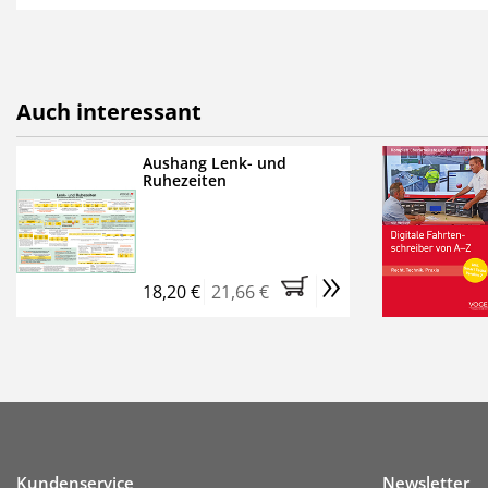
als E-Paper,
die innerhalb
Weitere Extras:
FUMO: Compliance für R
Auch interessant
Ermäßigte Teilnahmege
Kostenfreie Online-Sem
Aushang Lenk- und
Ruhezeiten
Bestellen Sie jetzt das Ve
Monate (inkl. der derzeiti
brauchen Sie nichts weit
»
entstehen keine weiteren
18,20 €
21,66 €
Kundenservice
Newsletter