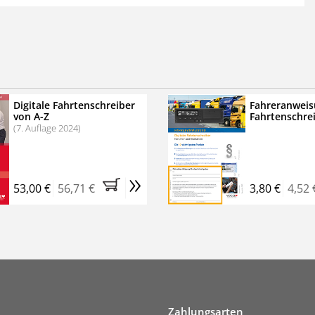
 der zweimonatigen Laufzeit
erscheinen
.
echtssichere Transportlogistik
bühren für VerkehrsRundschau Veranstaltungen
inare
Digitale Fahrtenschreiber
Fahreranweis
von A-Z
Fahrtenschre
rkehrsRundschau Profipaket im Kennenlern-Abo für zwei
(7. Auflage 2024)
g gesetzlichen MwSt. und Versandkosten).
Nach 2 Monaten
er tun, das Abonnement endet automatisch, es
»
 Verpflichtungen.
53,00 €
56,71 €
3,80 €
4,52 
Zahlungsarten