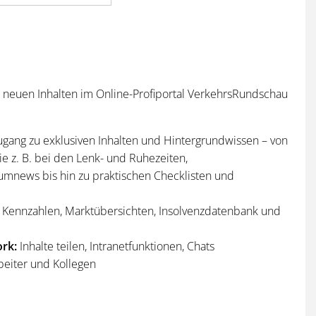
n neuen Inhalten im Online-Profiportal VerkehrsRundschau
ugang zu exklusiven Inhalten und Hintergrundwissen – von
e z. B. bei den Lenk- und Ruhezeiten,
umnews bis hin zu praktischen Checklisten und
Kennzahlen, Marktübersichten, Insolvenzdatenbank und
rk:
Inhalte teilen, Intranetfunktionen, Chats
beiter und Kollegen
n
und
Sonderhefte
der VerkehrsRundschau
per Post und