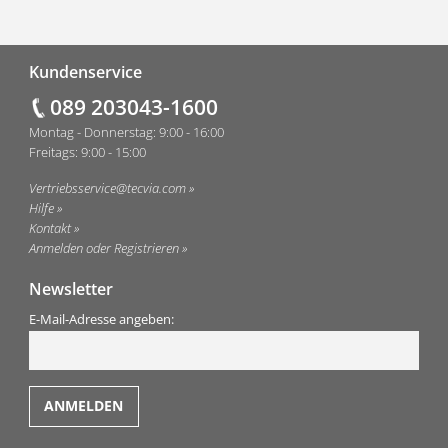
Fußzeile
Kundenservice
089 203043-1600
Montag - Donnerstag: 9:00 - 16:00
Freitags: 9:00 - 15:00
Vertriebsservice@tecvia.com
Hilfe
Kontakt
Anmelden oder Registrieren
Newsletter
E-Mail-Adresse angeben: