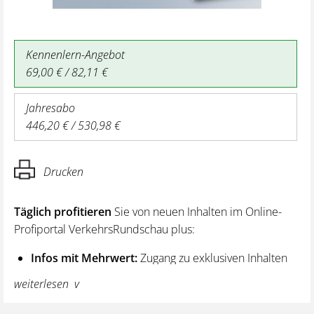
Kennenlern-Angebot
69,00 € / 82,11 €
Jahresabo
446,20 € / 530,98 €
Drucken
Täglich profitieren
Sie von neuen Inhalten im Online-
Profiportal VerkehrsRundschau plus:
Infos mit Mehrwert:
Zugang zu exklusiven Inhalten
und Hintergrundwissen – von aktuellen Regelungen
weiterlesen
wie z. B. bei den Lenk- und Ruhezeiten,
über vertiefende Premiumnews bis hin zu praktischen