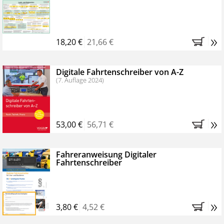
Kostenfreie Online-Seminare
Bestellen Sie jetzt das VerkehrsRundschau Profipaket im
»
Kennenlern-Abo für zwei Monate (inkl. der derzeitig
18,20 €
21,66 €
gesetzlichen MwSt. und Versandkosten).
Nach 2
Monaten brauchen Sie nichts weiter tun, das
Digitale Fahrtenschreiber von A-Z
Abonnement endet automatisch, es entstehen keine
(7. Auflage 2024)
weiteren Verpflichtungen.
»
53,00 €
56,71 €
Fahreranweisung Digitaler
Fahrtenschreiber
»
3,80 €
4,52 €