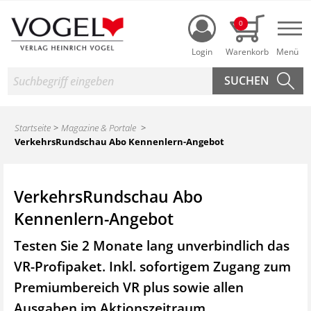
Login
0
Nav
Suche
Startseite
Magazine & Portale
VerkehrsRundschau Abo Kennenlern-Angebot
VerkehrsRundschau Abo
Kennenlern-Angebot
Testen Sie 2 Monate lang unverbindlich das
VR-Profipaket. Inkl. sofortigem Zugang zum
Premiumbereich VR plus sowie
allen
Ausgaben im Aktionszeitraum.