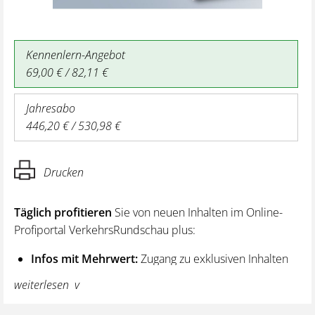
Kennenlern-Angebot
69,00 € / 82,11 €
Jahresabo
446,20 € / 530,98 €
Drucken
Täglich profitieren
Sie von neuen Inhalten im Online-
Profiportal VerkehrsRundschau plus:
Infos mit Mehrwert:
Zugang zu exklusiven Inhalten
und Hintergrundwissen – von aktuellen Regelungen
weiterlesen
wie z. B. bei den Lenk- und Ruhezeiten,
über vertiefende Premiumnews bis hin zu praktischen