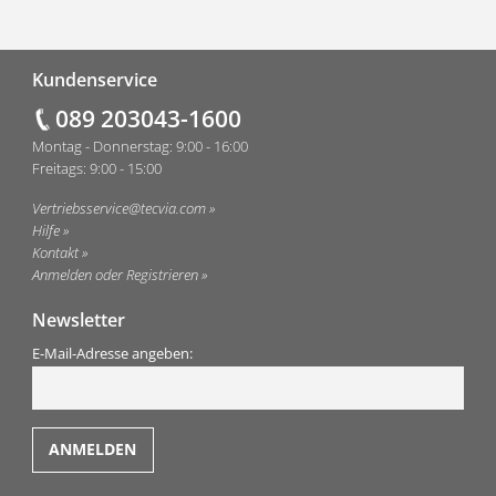
Fußzeile
Kundenservice
089 203043-1600
Montag - Donnerstag: 9:00 - 16:00
Freitags: 9:00 - 15:00
Vertriebsservice@tecvia.com
Hilfe
Kontakt
Anmelden oder Registrieren
Newsletter
E-Mail-Adresse angeben: