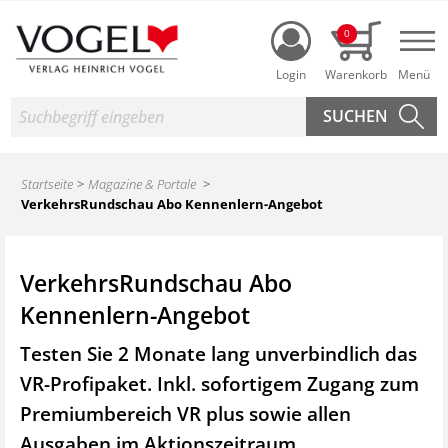
Login
0
Nav
Suche
Startseite
Magazine & Portale
VerkehrsRundschau Abo Kennenlern-Angebot
VerkehrsRundschau Abo
Kennenlern-Angebot
Testen Sie 2 Monate lang unverbindlich das
VR-Profipaket. Inkl. sofortigem Zugang zum
Premiumbereich VR plus sowie
allen
Ausgaben im Aktionszeitraum.