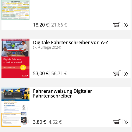
Kostenfreie Online-Seminare
Bestellen Sie jetzt das VerkehrsRundschau Profipaket im
»
Kennenlern-Abo für zwei Monate (inkl. der derzeitig
18,20 €
21,66 €
gesetzlichen MwSt. und Versandkosten).
Nach 2
Monaten brauchen Sie nichts weiter tun, das
Digitale Fahrtenschreiber von A-Z
Abonnement endet automatisch, es entstehen keine
(7. Auflage 2024)
weiteren Verpflichtungen.
»
53,00 €
56,71 €
Fahreranweisung Digitaler
Fahrtenschreiber
»
3,80 €
4,52 €