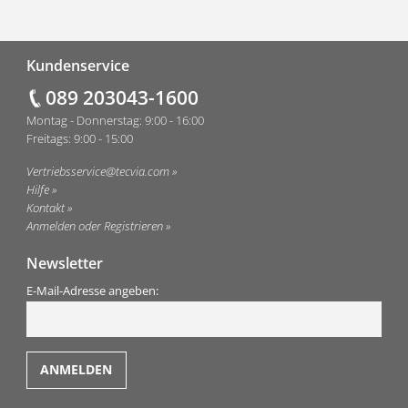
Fußzeile
Kundenservice
089 203043-1600
Montag - Donnerstag: 9:00 - 16:00
Freitags: 9:00 - 15:00
Vertriebsservice@tecvia.com
Hilfe
Kontakt
Anmelden oder Registrieren
Newsletter
E-Mail-Adresse angeben: