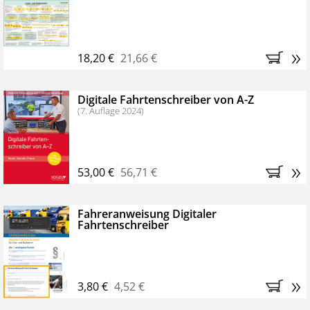
Kostenfreie Online-Seminare
Bestellen Sie jetzt das VerkehrsRundschau Profipaket im
»
Kennenlern-Abo für zwei Monate (inkl. der derzeitig
18,20 €
21,66 €
gesetzlichen MwSt. und Versandkosten).
Nach 2
Monaten brauchen Sie nichts weiter tun, das
Digitale Fahrtenschreiber von A-Z
Abonnement endet automatisch, es entstehen keine
(7. Auflage 2024)
weiteren Verpflichtungen.
»
53,00 €
56,71 €
Fahreranweisung Digitaler
Fahrtenschreiber
»
3,80 €
4,52 €