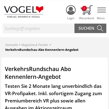
Login
0
Nav
Suche
Startseite
Magazine & Portale
VerkehrsRundschau Abo Kennenlern-Angebot
VerkehrsRundschau Abo
Kennenlern-Angebot
Testen Sie 2 Monate lang unverbindlich das
VR-Profipaket. Inkl. sofortigem Zugang zum
Premiumbereich VR plus sowie
allen
Ausgaben im Aktionszeitraum.