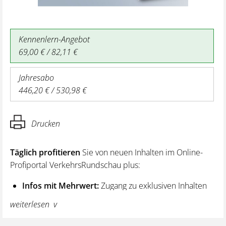
Kennenlern-Angebot
69,00 € / 82,11 €
Jahresabo
446,20 € / 530,98 €
Drucken
Täglich profitieren
Sie von neuen Inhalten im Online-
Profiportal VerkehrsRundschau plus:
Infos mit Mehrwert:
Zugang zu exklusiven Inhalten
und Hintergrundwissen – von aktuellen Regelungen
weiterlesen
wie z. B. bei den Lenk- und Ruhezeiten,
über vertiefende Premiumnews bis hin zu praktischen