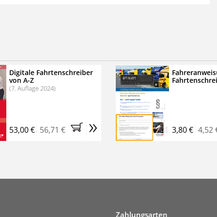
 der zweimonatigen Laufzeit
erscheinen
.
echtssichere Transportlogistik
bühren für VerkehrsRundschau Veranstaltungen
inare
Digitale Fahrtenschreiber
Fahreranweis
von A-Z
Fahrtenschre
rkehrsRundschau Profipaket im Kennenlern-Abo für zwei
(7. Auflage 2024)
g gesetzlichen MwSt. und Versandkosten).
Nach 2 Monaten
er tun, das Abonnement endet automatisch, es
»
 Verpflichtungen.
53,00 €
56,71 €
3,80 €
4,52 
Zahlungsarten