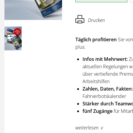
Drucken
Täglich profitieren
Sie vo
plus:
Infos mit Mehrwert:
Z
aktuellen Regelungen wi
über vertiefende Premi
Arbeitshilfen
Zahlen, Daten, Fakten:
Fahrverbotskalender
Stärker durch Teamwo
fünf Zugänge
für Mitar
Sie erhalten
alle Ausgabe
weiterlesen