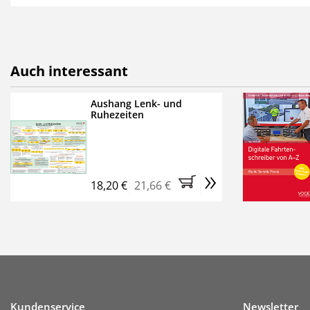
als E-Paper,
die innerhalb
Weitere Extras:
FUMO: Compliance für R
Auch interessant
Ermäßigte Teilnahmege
Kostenfreie Online-Sem
Aushang Lenk- und
Ruhezeiten
Bestellen Sie jetzt das Ve
Monate (inkl. der derzeiti
brauchen Sie nichts weit
»
entstehen keine weiteren
18,20 €
21,66 €
Kundenservice
Newsletter