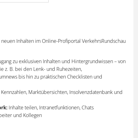
n neuen Inhalten im Online-Profiportal VerkehrsRundschau
ugang zu exklusiven Inhalten und Hintergrundwissen – von
e z. B. bei den Lenk- und Ruhezeiten,
umnews bis hin zu praktischen Checklisten und
Kennzahlen, Marktübersichten, Insolvenzdatenbank und
rk:
Inhalte teilen, Intranetfunktionen, Chats
beiter und Kollegen
n
und
Sonderhefte
der VerkehrsRundschau
per Post und