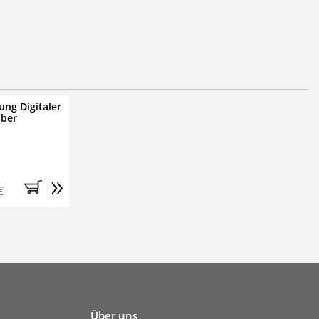
ung Digitaler
iber
»
€
Über uns