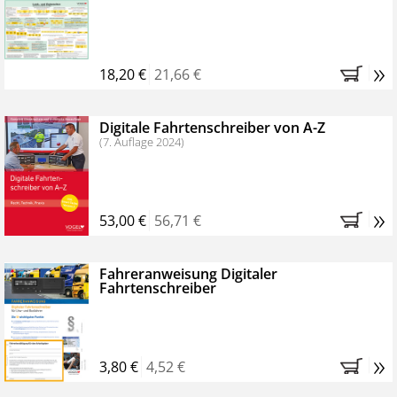
Kostenfreie Online-Seminare
Bestellen Sie jetzt das VerkehrsRundschau Profipaket im
»
Kennenlern-Abo für zwei Monate (inkl. der derzeitig
18,20 €
21,66 €
gesetzlichen MwSt. und Versandkosten).
Nach 2
Monaten brauchen Sie nichts weiter tun, das
Digitale Fahrtenschreiber von A-Z
Abonnement endet automatisch, es entstehen keine
(7. Auflage 2024)
weiteren Verpflichtungen.
»
53,00 €
56,71 €
Fahreranweisung Digitaler
Fahrtenschreiber
»
3,80 €
4,52 €