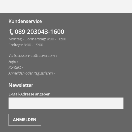
Fußzeile
Kundenservice
089 203043-1600
Montag - Donnerstag: 9:00 - 16:00
Freitags: 9:00 - 15:00
Vertriebsservice@tecvia.com
Hilfe
Kontakt
Anmelden oder Registrieren
Newsletter
E-Mail-Adresse angeben: