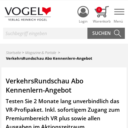
Login
0
Nav
Suche
Startseite
Magazine & Portale
VerkehrsRundschau Abo Kennenlern-Angebot
VerkehrsRundschau Abo
Kennenlern-Angebot
Testen Sie 2 Monate lang unverbindlich das
VR-Profipaket. Inkl. sofortigem Zugang zum
Premiumbereich VR plus sowie
allen
Ausgaben im Aktionszeitraum.