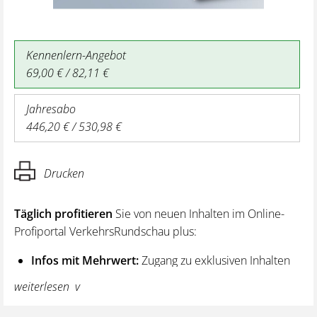
Kennenlern-Angebot
69,00 € / 82,11 €
Jahresabo
446,20 € / 530,98 €
Drucken
Täglich profitieren
Sie von neuen Inhalten im Online-
Profiportal VerkehrsRundschau plus:
Infos mit Mehrwert:
Zugang zu exklusiven Inhalten
und Hintergrundwissen – von aktuellen Regelungen
weiterlesen
wie z. B. bei den Lenk- und Ruhezeiten,
über vertiefende Premiumnews bis hin zu praktischen