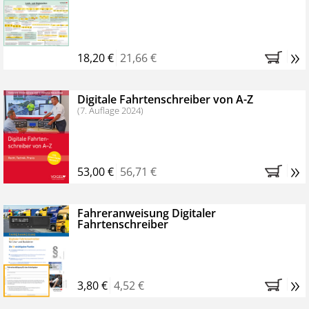
Kostenfreie Online-Seminare
Bestellen Sie jetzt das VerkehrsRundschau Profipaket im
»
Kennenlern-Abo für zwei Monate (inkl. der derzeitig
18,20 €
21,66 €
gesetzlichen MwSt. und Versandkosten).
Nach 2
Monaten brauchen Sie nichts weiter tun, das
Digitale Fahrtenschreiber von A-Z
Abonnement endet automatisch, es entstehen keine
(7. Auflage 2024)
weiteren Verpflichtungen.
»
53,00 €
56,71 €
Fahreranweisung Digitaler
Fahrtenschreiber
»
3,80 €
4,52 €