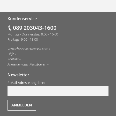
Fußzeile
Kundenservice
089 203043-1600
Montag - Donnerstag: 9:00 - 16:00
Freitags: 9:00 - 15:00
Vertriebsservice@tecvia.com
Hilfe
Kontakt
Anmelden oder Registrieren
Newsletter
E-Mail-Adresse angeben: