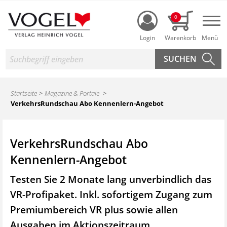
Login
0
Nav
Suche
Startseite
Magazine & Portale
VerkehrsRundschau Abo Kennenlern-Angebot
VerkehrsRundschau Abo
Kennenlern-Angebot
Testen Sie 2 Monate lang unverbindlich das
VR-Profipaket. Inkl. sofortigem Zugang zum
Premiumbereich VR plus sowie
allen
Ausgaben im Aktionszeitraum.