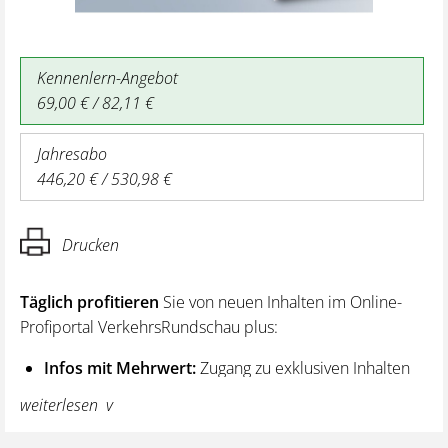
Kennenlern-Angebot
69,00 € / 82,11 €
Jahresabo
446,20 € / 530,98 €
Drucken
Täglich profitieren
Sie von neuen Inhalten im Online-
Profiportal VerkehrsRundschau plus:
Infos mit Mehrwert:
Zugang zu exklusiven Inhalten
und Hintergrundwissen – von aktuellen Regelungen
weiterlesen
wie z. B. bei den Lenk- und Ruhezeiten,
über vertiefende Premiumnews bis hin zu praktischen