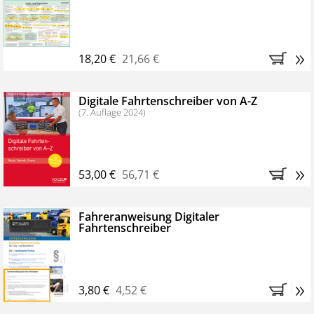
Kostenfreie Online-Seminare
Bestellen Sie jetzt das VerkehrsRundschau Profipaket im
»
Kennenlern-Abo für zwei Monate (inkl. der derzeitig
18,20 €
21,66 €
gesetzlichen MwSt. und Versandkosten).
Nach 2
Monaten brauchen Sie nichts weiter tun, das
Digitale Fahrtenschreiber von A-Z
Abonnement endet automatisch, es entstehen keine
(7. Auflage 2024)
weiteren Verpflichtungen.
»
53,00 €
56,71 €
Fahreranweisung Digitaler
Fahrtenschreiber
»
3,80 €
4,52 €