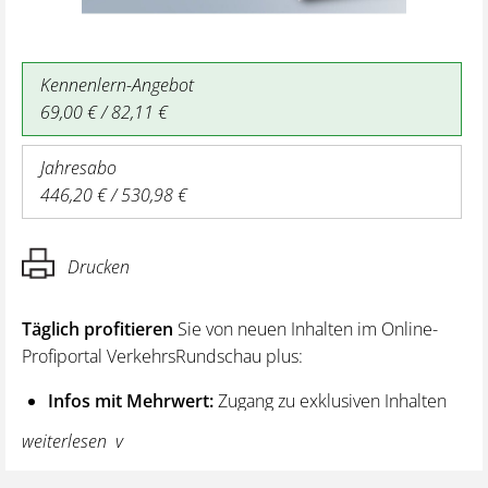
Kennenlern-Angebot
69,00 € / 82,11 €
Jahresabo
446,20 € / 530,98 €
Drucken
Täglich profitieren
Sie von neuen Inhalten im Online-
Profiportal VerkehrsRundschau plus:
Infos mit Mehrwert:
Zugang zu exklusiven Inhalten
und Hintergrundwissen – von aktuellen Regelungen
weiterlesen
wie z. B. bei den Lenk- und Ruhezeiten,
über vertiefende Premiumnews bis hin zu praktischen