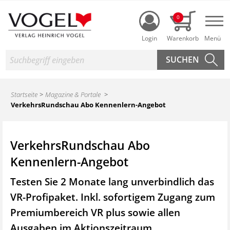
Login
0
Nav
Suche
Startseite
Magazine & Portale
VerkehrsRundschau Abo Kennenlern-Angebot
VerkehrsRundschau Abo
Kennenlern-Angebot
Testen Sie 2 Monate lang unverbindlich das
VR-Profipaket. Inkl. sofortigem Zugang zum
Premiumbereich VR plus sowie
allen
Ausgaben im Aktionszeitraum.