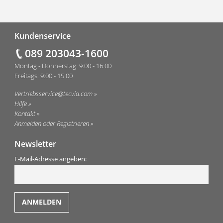
Fußzeile
Kundenservice
089 203043-1600
Montag - Donnerstag: 9:00 - 16:00
Freitags: 9:00 - 15:00
Vertriebsservice@tecvia.com
Hilfe
Kontakt
Anmelden oder Registrieren
Newsletter
E-Mail-Adresse angeben: