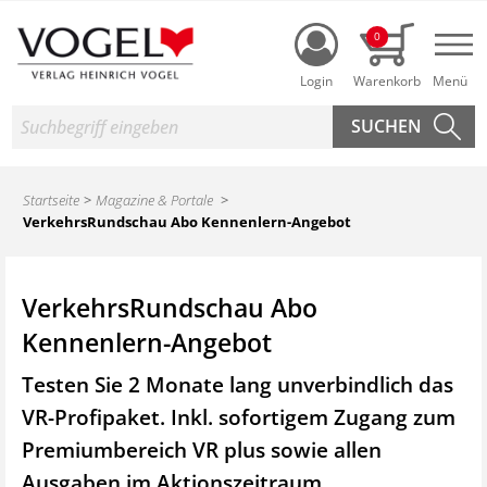
Login
0
Nav
Suche
Startseite
Magazine & Portale
VerkehrsRundschau Abo Kennenlern-Angebot
VerkehrsRundschau Abo
Kennenlern-Angebot
Testen Sie 2 Monate lang unverbindlich das
VR-Profipaket. Inkl. sofortigem Zugang zum
Premiumbereich VR plus sowie
allen
Ausgaben im Aktionszeitraum.