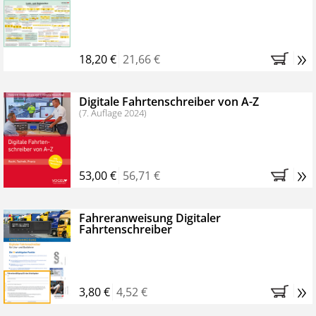
Kostenfreie Online-Seminare
Bestellen Sie jetzt das VerkehrsRundschau Profipaket im
»
Kennenlern-Abo für zwei Monate (inkl. der derzeitig
18,20 €
21,66 €
gesetzlichen MwSt. und Versandkosten).
Nach 2
Monaten brauchen Sie nichts weiter tun, das
Digitale Fahrtenschreiber von A-Z
Abonnement endet automatisch, es entstehen keine
(7. Auflage 2024)
weiteren Verpflichtungen.
»
53,00 €
56,71 €
Fahreranweisung Digitaler
Fahrtenschreiber
»
3,80 €
4,52 €