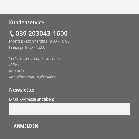
Fußzeile
Kundenservice
089 203043-1600
Montag - Donnerstag: 9:00 - 16:00
Freitags: 9:00 - 15:00
Vertriebsservice@tecvia.com
Hilfe
Kontakt
Anmelden oder Registrieren
Newsletter
E-Mail-Adresse angeben: