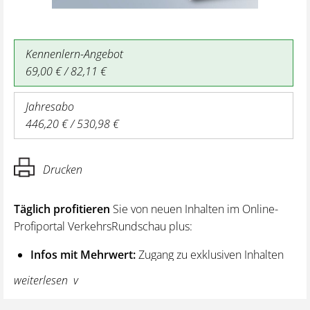
Kennenlern-Angebot
69,00 € / 82,11 €
Jahresabo
446,20 € / 530,98 €
Drucken
Täglich profitieren
Sie von neuen Inhalten im Online-
Profiportal VerkehrsRundschau plus:
Infos mit Mehrwert:
Zugang zu exklusiven Inhalten
und Hintergrundwissen – von aktuellen Regelungen
weiterlesen
wie z. B. bei den Lenk- und Ruhezeiten,
über vertiefende Premiumnews bis hin zu praktischen