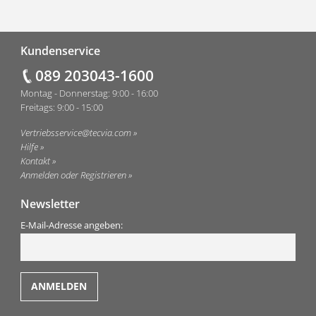
Fußzeile
Kundenservice
089 203043-1600
Montag - Donnerstag: 9:00 - 16:00
Freitags: 9:00 - 15:00
Vertriebsservice@tecvia.com
Hilfe
Kontakt
Anmelden oder Registrieren
Newsletter
E-Mail-Adresse angeben: