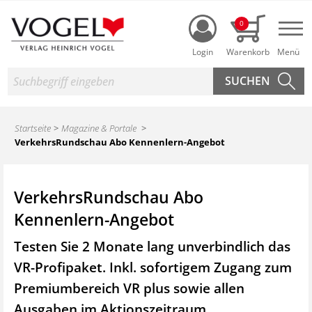
Login
0
Nav
Suche
Startseite
Magazine & Portale
VerkehrsRundschau Abo Kennenlern-Angebot
VerkehrsRundschau Abo
Kennenlern-Angebot
Testen Sie 2 Monate lang unverbindlich das
VR-Profipaket. Inkl. sofortigem Zugang zum
Premiumbereich VR plus sowie
allen
Ausgaben im Aktionszeitraum.