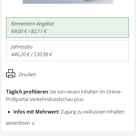
Kennenlern-Angebot
69,00 € / 82,11 €
Jahresabo
446,20 € / 530,98 €
Drucken
Täglich profitieren
Sie von neuen Inhalten im Online-
Profiportal VerkehrsRundschau plus:
Infos mit Mehrwert:
Zugang zu exklusiven Inhalten
und Hintergrundwissen – von aktuellen Regelungen
weiterlesen
wie z. B. bei den Lenk- und Ruhezeiten,
über vertiefende Premiumnews bis hin zu praktischen