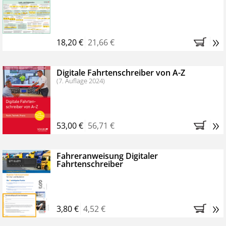
Kostenfreie Online-Seminare
Bestellen Sie jetzt das VerkehrsRundschau Profipaket im
»
Kennenlern-Abo für zwei Monate (inkl. der derzeitig
18,20 €
21,66 €
gesetzlichen MwSt. und Versandkosten).
Nach 2
Monaten brauchen Sie nichts weiter tun, das
Digitale Fahrtenschreiber von A-Z
Abonnement endet automatisch, es entstehen keine
(7. Auflage 2024)
weiteren Verpflichtungen.
»
53,00 €
56,71 €
Fahreranweisung Digitaler
Fahrtenschreiber
»
3,80 €
4,52 €